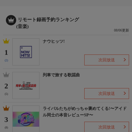
リモート録画予約ランキング
(音楽)
08/06更新
ナウヒッツ!
1
次回放送
(2)
列車で旅する歌謡曲
2
次回放送
(5)
ライバルたちがめっちゃ褒めてくる!〜アイド
ル同士の本音レビューSP〜
3
次回放送
(8)