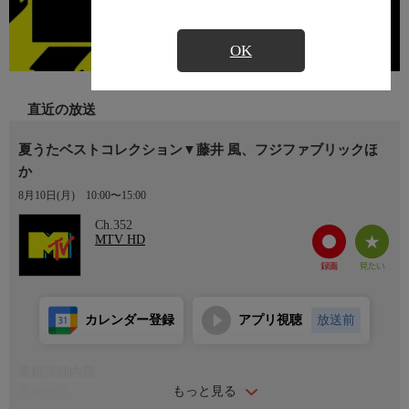
OK
直近の放送
夏うたベストコレクション▼藤井 風、フジファブリックほ
か
8月10日(月)
10:00〜15:00
Ch.352
MTV HD
カレンダー登録
アプリ視聴
放送前
番組詳細内容
もっと見る
番組内容