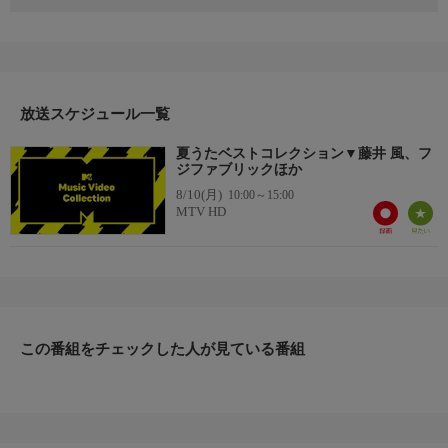
＜放送予定アーティスト＞
山下達郎、あいみょん、藤井 風、スピッツ、フジファブリック
ほか
放送スケジュール一覧
夏うたベストコレクション▼藤井 風、フ
ジファブリックほか
8/10(月)
10:00～15:00
MTV HD
この番組をチェックした人が見ている番組