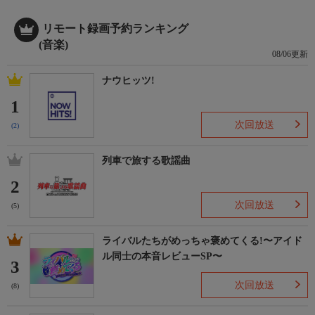
リモート録画予約ランキング
(音楽)
08/06更新
ナウヒッツ!
1
次回放送
(2)
列車で旅する歌謡曲
2
次回放送
(5)
ライバルたちがめっちゃ褒めてくる!〜アイド
ル同士の本音レビューSP〜
3
次回放送
(8)