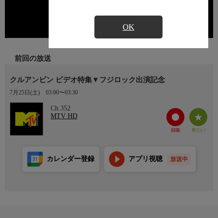
OK
前回の放送
クルアンビン ビデオ特集▼フジロック出演記念
7月25日(土)
03:00〜03:30
Ch.352
MTV HD
カレンダー登録
アプリ視聴
放送中