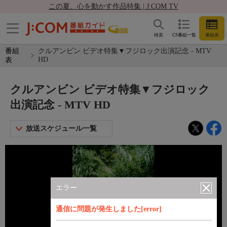
この夏、心を動かす作品特集 | J:COM TV
検索
CS番組一覧
番組表
番組
クルアンビン ビデオ特集▼フジロック出演記念 - MTV
HD
表
クルアンビン ビデオ特集▼フジロック
出演記念 - MTV HD
放送スケジュール一覧
エラー
通信に問題が発生しました[error]