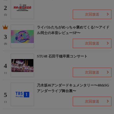
2
次回放送
(5)
ライバルたちがめっちゃ褒めてくる!〜アイド
ル同士の本音レビューSP〜
3
次回放送
(8)
STU48 石田千穂卒業コンサート
4
次回放送
(-)
乃木坂46アンダードキュメンタリー〜40thSG
アンダーライブ舞台裏〜
5
次回放送
(-)