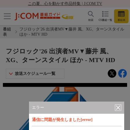
この夏、心を動かす作品特集 | J:COM TV
検索
CS番組一覧
番組表
番組
フジロック'26 出演者MV▼藤井 風、XG、ターンスタイル
表
ほか - MTV HD
フジロック'26 出演者MV▼藤井 風、
XG、ターンスタイル ほか - MTV HD
放送スケジュール一覧
エラー
通信に問題が発生しました[error]