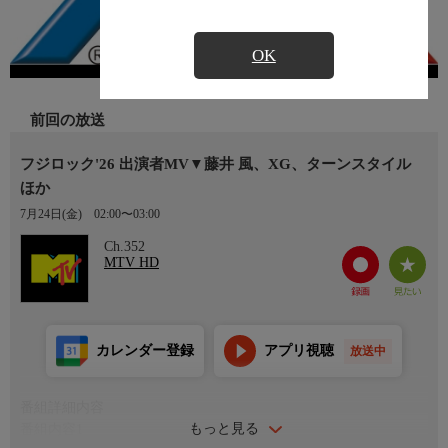
OK
前回の放送
フジロック'26 出演者MV▼藤井 風、XG、ターンスタイル
ほか
7月24日(金)
02:00〜03:00
Ch.352
MTV HD
カレンダー登録
アプリ視聴
放送中
番組詳細内容
もっと見る
番組内容1