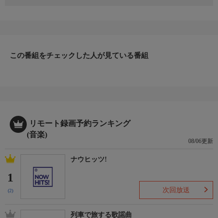
日本最大級の野外音楽フェス「FUJI ROCK FESTIVAL」。2026年
7月24日〜26日に開催され、ヘッドライナーとしてザ・エック
ス・エックス、クルアンビン、マッシヴ・アタックが出演。さら
に、藤井 風、XGといった国内アーティストも多数出演する。番
組では、今年の出演アーティストのミュージックビデオをお届け
する。
この番組をチェックした人が見ている番組
番組内容2
＜放送予定アーティスト＞
藤井 風、XG、ターンスタイル、ミツキ ほか
リモート録画予約ランキング
(音楽)
08/06更新
ナウヒッツ!
1
次回放送
(2)
列車で旅する歌謡曲