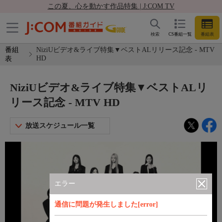
この夏、心を動かす作品特集 | J:COM TV
検索
CS番組一覧
番組表
番組
NiziUビデオ&ライブ特集▼ベストALリリース記念 - MTV
HD
表
NiziUビデオ&ライブ特集▼ベストALリ
リース記念 - MTV HD
放送スケジュール一覧
エラー
通信に問題が発生しました[error]