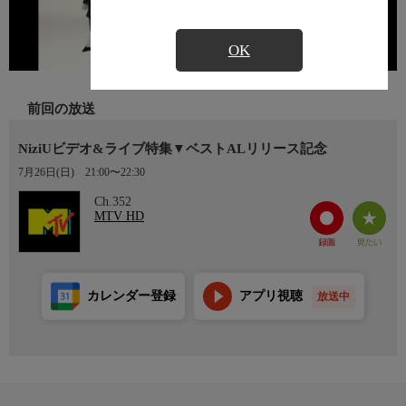
OK
前回の放送
NiziUビデオ&ライブ特集▼ベストALリリース記念
7月26日(日)
21:00〜22:30
Ch.352
MTV HD
カレンダー登録
アプリ視聴
放送中