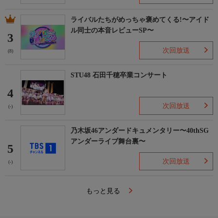
ライバルたちがめっちゃ褒めてくる!〜アイド
ル同士の本音レビューSP〜
3
次回放送
(8)
STU48 石田千穂卒業コンサート
4
次回放送
(-)
乃木坂46アンダードキュメンタリー〜40thSG
アンダーライブ舞台裏〜
5
次回放送
(-)
もっと見る