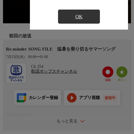
OK
前回の放送
Re:minder SONG FILE 猛暑を乗り切るサマーソング
7月23日(木)
00:00〜01:00
Ch.354
歌謡ポップスチャンネル
カレンダー登録
アプリ視聴
放送中
番組詳細内容
もっと見る
番組内容
♪キミに決定！／田原俊彦