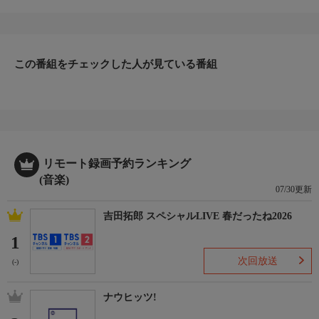
♪小麦色のマーメイド／松田聖子
♪太陽がいっぱい／松本伊代
♪永遠に秘密さ／近藤真彦
♪聖・少女／西城秀樹
♪サマー・ラブ／尾崎紀世彦
この番組をチェックした人が見ている番組
♪大きなお世話サマー／とんねるず
♪蜃気楼／クリスタルキング
♪赤道小町ドキッ／山下久美子
♪サマー イン サマー〜想い出は、素肌に焼いて〜／八神純子
♪DAY IN VACATION／渚のオールスターズ
♪風のエオリア／徳永英明
リモート録画予約ランキング
ほか
(音楽)
07/30更新
吉田拓郎 スペシャルLIVE 春だったね2026
1
次回放送
(-)
ナウヒッツ!