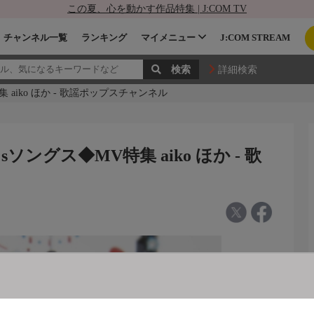
この夏、心を動かす作品特集 | J:COM TV
チャンネル一覧
ランキング
マイメニュー
J:COM STREAM
詳細検索
 aiko ほか - 歌謡ポップスチャンネル
ソングス◆MV特集 aiko ほか - 歌