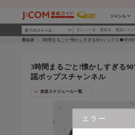
ジャンル
番組表
3時間まるごと!懐かしすぎる90'sソングス◆MV特集
3時間まるごと!懐かしすぎる90's
謡ポップスチャンネル
放送スケジュール一覧
エラー