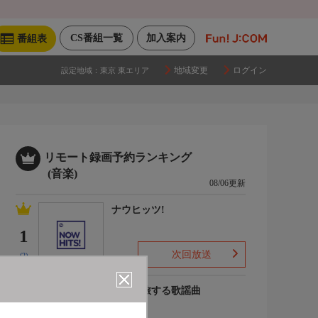
CS番組一覧
加入案内
番組表
地域変更
ログイン
設定地域：
東京 東エリア
リモート録画予約ランキング
(音楽)
08/06更新
ナウヒッツ!
1
次回放送
(2)
列車で旅する歌謡曲
2