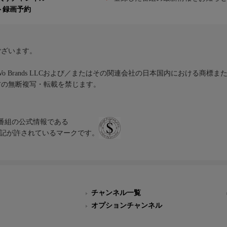
ト録画予約
ございます。
iVo Brands LLCおよび／またはその関連会社の日本国内における商標
材の無断複写・転載を禁じます。
、テレビ番組の公式情報である
スにのみ表記が許されているマークです。
チャンネル一覧
オプションチャンネル