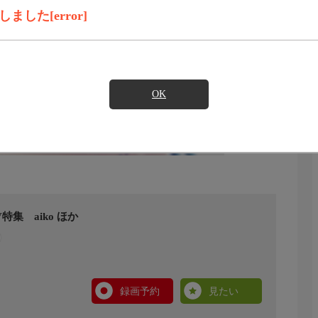
した[error]
OK
集 aiko ほか
録画予約
見たい