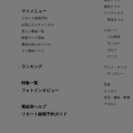
海外ドラマ
国内ドラマ
マイメニュー
アジアドラマ
リモート録画予約
韓流まつり
お気に入りチャンネル
スポーツ
見たい番組一覧
プロ野球
検索ワード登録
サッカー
番組お知らせメール
ゴルフ
マイ番組ページ
テニス
ランキング
アニメ・キッズ
ディズニー
特集一覧
音楽
フォトインタビュー
エンタメ
生活・趣味・教養
アダルト
番組表ヘルプ
リモート録画予約ガイド