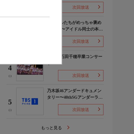
次回放送
(5)
ライバルたちがめっちゃ褒め
てくる!〜アイドル同士の本音
3
レビューSP〜
次回放送
(8)
STU48 石田千穂卒業コンサー
ト
4
次回放送
(-)
乃木坂46アンダードキュメン
タリー〜40thSGアンダーライ
5
ブ舞台裏〜
次回放送
(-)
もっと見る