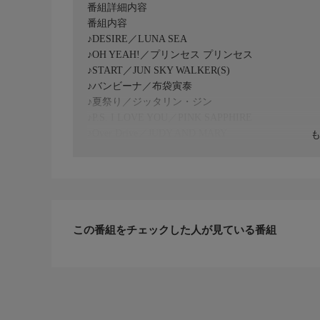
番組詳細内容
番組内容
♪DESIRE／LUNA SEA
♪OH YEAH!／プリンセス プリンセス
♪START／JUN SKY WALKER(S)
♪バンビーナ／布袋寅泰
♪夏祭り／ジッタリン・ジン
♪P.S. I LOVE YOU／PINK SAPPHIRE
♪Over Drive／JUDY AND MARY
♪BURN／THE YELLOW MONKEY
♪Just place of Love／D-LOOP
ほか
この番組をチェックした人が見ている番組