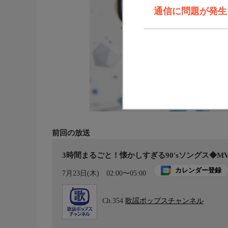
通信に問題が発生しま
前回の放送
3時間まるごと！懐かしすぎる90'sソングス◆MV特
カレンダー登録
7月23日(木)
02:00〜05:00
Ch.354
歌謡ポップスチャンネル