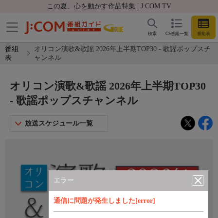
この夏、心を動かす作品特集 | J:COM TV
検索
CS番組一覧
番組表
番組
オリコン演歌&歌謡 2026年上半期TOP30 - 歌謡ポップスチ
表
ャンネル
オリコン演歌&歌謡 2026年上半期TOP30
- 歌謡ポップスチャンネル
放送スケジュール一覧
エラー
通信に問題が発生しました[error]