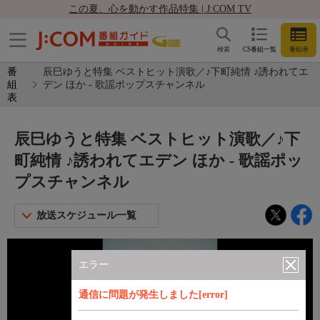
この夏、心を動かす作品特集 | J:COM TV
検索
CS番組一覧
番組表
番
辰巳ゆうと特集 ベストヒット演歌／♪下町純情 ♪誘われてエ
組
デン ほか - 歌謡ポップスチャンネル
表
辰巳ゆうと特集 ベストヒット演歌／♪下
町純情 ♪誘われてエデン ほか - 歌謡ポッ
プスチャンネル
放送スケジュール一覧
エラー
通信に問題が発生しました[error]