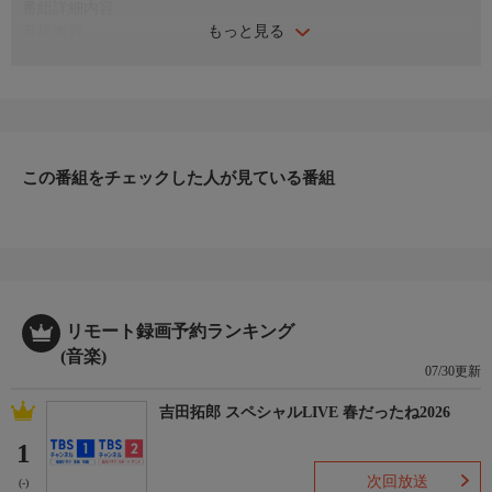
番組詳細内容
もっと見る
番組内容
デビュー曲「下町純情」や人気曲「心機一転」、「迷宮のマリ
ア」、「運命の夏」や、話題の最新曲「ロンリー・ジェネレーシ
ョン」まで、辰巳ゆうとのミュージックビデオを見どころ満載の
30分でお届けします！
♪下町純情
この番組をチェックした人が見ている番組
♪誘われてエデン
♪心機一転
♪迷宮のマリア
♪運命の夏
♪ロンリー・ジェネレーション
リモート録画予約ランキング
(音楽)
07/30更新
吉田拓郎 スペシャルLIVE 春だったね2026
1
次回放送
(-)