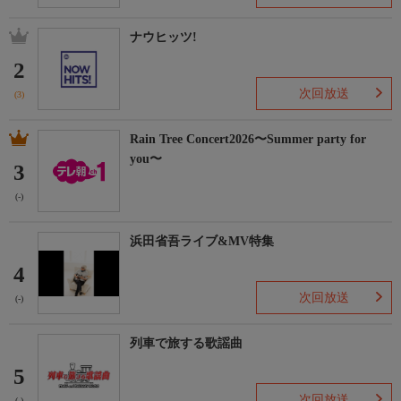
ナウヒッツ!
2
次回放送
(3)
Rain Tree Concert2026〜Summer party for
you〜
3
(-)
浜田省吾ライブ&MV特集
4
次回放送
(-)
列車で旅する歌謡曲
5
次回放送