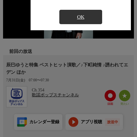
OK
前回の放送
辰巳ゆうと特集 ベストヒット演歌／♪下町純情 ♪誘われてエ
デン ほか
7月31日(金)
07:00〜07:30
Ch.354
歌謡ポップスチャンネル
カレンダー登録
アプリ視聴
放送中