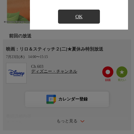
OK
前回の放送
映画：リロ＆スティッチ２[二]★夏休み特別放送
7月23日(木)
14:00〜15:15
Ch.603
ディズニー・チャンネル
カレンダー登録
番組詳細内容
もっと見る
番組情報
リロの家族（オハナ）として、ハワイで暮らすことになったステ