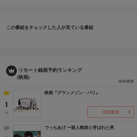
ィッチ。リロに思いやりややさしさを教えてもらい、「いい子」
で毎日を楽しんでいた。ある日、リロは島で行われるフラダン
ス・コンテストに出るためスティッチと一緒に準備を始めるが、
突然スティッチの中の回路がおかしくなり、大暴れする「悪い
この番組をチェックした人が見ている番組
子」に逆戻り！2005年。68分。（監督）トニー・レオンディス、
マイケル・ラバシュ
リモート録画予約ランキング
(映画)
08/06更新
映画『グランメゾン・パリ』
1
次回放送
(-)
でっちあげ 〜殺人教師と呼ばれた男