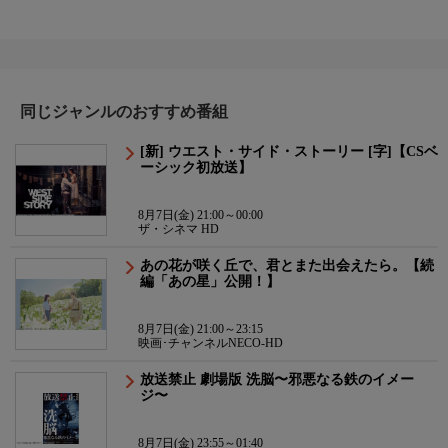
同じジャンルのおすすめ番組
[新] ウエスト・サイド・ストーリー [字]【CSベ
ーシック初放送】
8月7日(金) 21:00～00:00
ザ・シネマ HD
あの花が咲く丘で、君とまた出会えたら。【続
編「あの星」公開！】
8月7日(金) 21:00～23:15
映画･チャンネルNECO-HD
放送禁止 劇場版 洗脳〜邪悪なる鉄のイメー
ジ〜
8月7日(金) 23:55～01:40