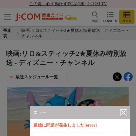
この夏、心を動かす作品特集 | J:COM TV
検索
CS番組一覧
番組表
番組
映画:リロ&スティッチ2★夏休み特別放送 - ディズニー・
表
チャンネル
映画:リロ&スティッチ2★夏休み特別放
送 - ディズニー・チャンネル
放送スケジュール一覧
エラー
通信に問題が発生しました[error]