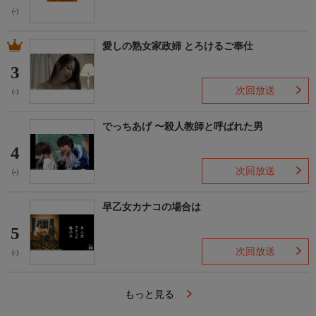
(-)
愛しの熟女家政婦 とろけるご奉仕
3
次回放送
(-)
でっちあげ 〜殺人教師と呼ばれた男
4
次回放送
(-)
早乙女カナコの場合は
5
次回放送
(-)
もっと見る