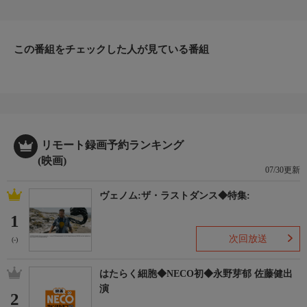
た際、アショクは兄の死を偽装して母と共に船で脱出。家族とは
ぐれたシヴァージはインドに渡る。１２年後、勇敢な青年へと成
長したシヴァージは、町のリーダーになっていた。(2005年：イ
ンド)
この番組をチェックした人が見ている番組
監督・脚本
Ｓ．Ｓ．ラージャマウリ
出演者
プラバース／シュリヤー・サラン／バーヌプリヤー
リモート録画予約ランキング
(映画)
07/30更新
ヴェノム:ザ・ラストダンス◆特集:
1
次回放送
(-)
はたらく細胞◆NECO初◆永野芽郁 佐藤健出
演
2