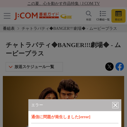
この夏、心を動かす作品特集 | J:COM TV
検索
CS番組一覧
番組表
番組表
チャトラパティ◆BANGER!!!劇場◆ - ムービープラス
チャトラパティ◆BANGER!!!劇場◆ - ム
ービープラス
放送スケジュール一覧
エラー
通信に問題が発生しました[error]