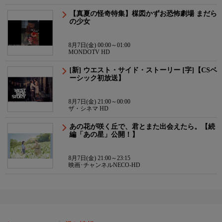
【真夏の怪奇特集】楳図かずお恐怖劇場 まだら
の少女
8月7日(金) 00:00～01:00
MONDOTV HD
[新] ウエスト・サイド・ストーリー [字]【CSベ
ーシック初放送】
8月7日(金) 21:00～00:00
ザ・シネマ HD
あの花が咲く丘で、君とまた出会えたら。【続
編「あの星」公開！】
8月7日(金) 21:00～23:15
映画･チャンネルNECO-HD