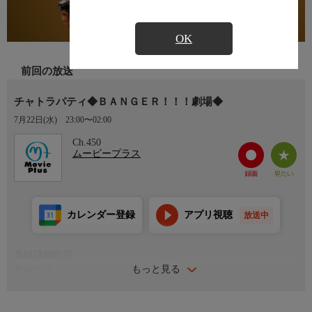
OK
前回の放送
チャトラパティ◆ＢＡＮＧＥＲ！！！劇場◆
7月22日(水)
23:00〜02:00
Ch.450
ムービープラス
カレンダー登録
アプリ視聴
放送中
番組詳細内容
もっと見る
番組内容
スリランカでタミル難民として暮らす異母兄弟のシヴァージとア
ショク。母は２人を分け隔てなく愛していたが、地元民に襲われ