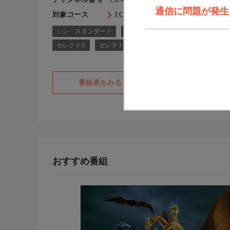
通信に問題が発生しま
対象コース
J:COM TVコース一覧
シン・スタンダード
シン・スタンダードプラス
スタ
セレクトA
セレクトD
セレクトE
フレックスB
番組表をみる
オフィシャルサ
おすすめ番組