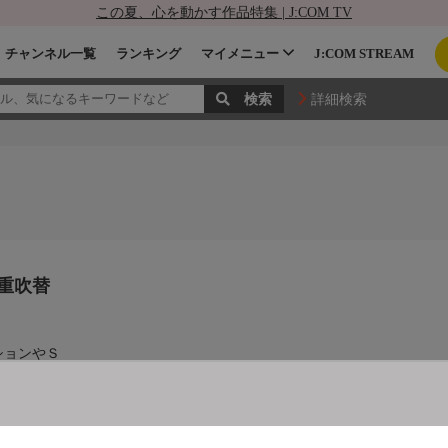
この夏、心を動かす作品特集 | J:COM TV
チャンネル一覧
ランキング
マイメニュー
J:COM STREAM
詳細検索
重吹替
ションやＳ
重吹替や副
を放送！