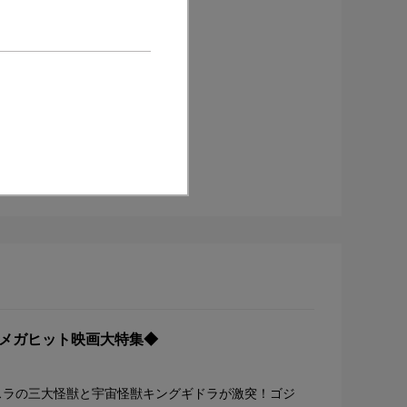
！メガヒット映画大特集◆
スラの三大怪獣と宇宙怪獣キングギドラが激突！ゴジ