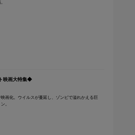
画。
ト映画大特集◆
で映画化。ウイルスが蔓延し、ゾンビで溢れかえる巨
ョン。