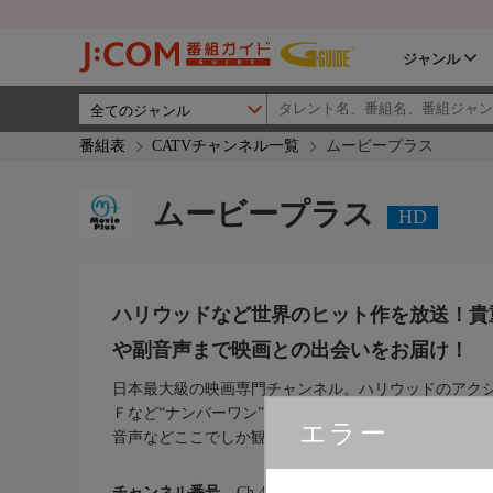
ジャンル
番組表
CATVチャンネル一覧
ムービープラス
ムービープラス
HD
ハリウッドなど世界のヒット作を放送！貴
や副音声まで映画との出会いをお届け！
日本最大級の映画専門チャンネル。ハリウッドのアク
Ｆなど“ナンバーワン”級ヒット作から世界の傑作、貴
エラー
音声などここでしか観られない“オンリーワン”な番組
チャンネル番号
Ch.450