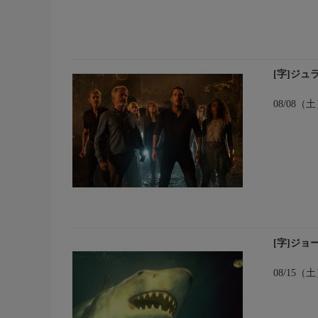
[字]ジ
08/08（
[字]ジョ
08/15（