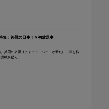
]◆特集：終戦の日◆ＴＶ初放送◆
編。英国の名優リチャード・バートが新たに主演を務
陰謀戦を描く。