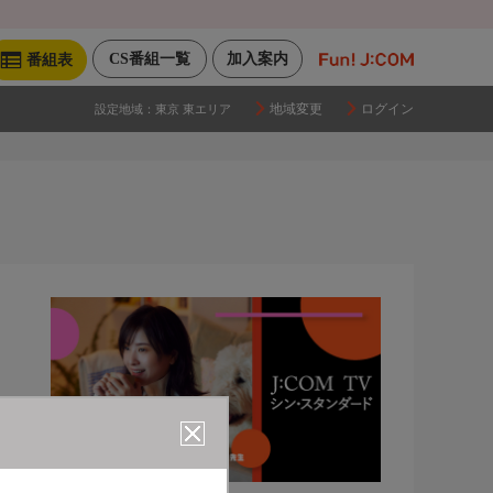
CS番組一覧
加入案内
番組表
地域変更
ログイン
設定地域：
東京 東エリア