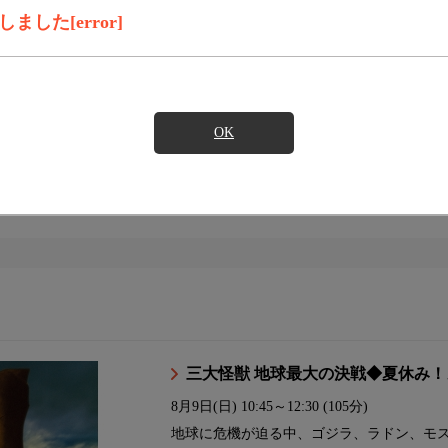
した[error]
ンダード
スタンダードプラス
コンパクト
OK
イト
三大怪獣 地球最大の決戦◆夏休み
8月9日(日)
10:45～12:30 (105分)
地球に危機が迫る中、ゴジラ、ラドン、モ