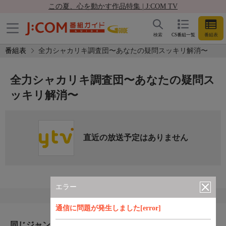
この夏、心を動かす作品特集 | J:COM TV
検索
CS番組一覧
番組表
番組表
全力シャカリキ調査団〜あなたの疑問スッキリ解消〜
全力シャカリキ調査団〜あなたの疑問ス
ッキリ解消〜
直近の放送予定はありません
エラー
通信に問題が発生しました[error]
同じジャンルのおすすめ番組