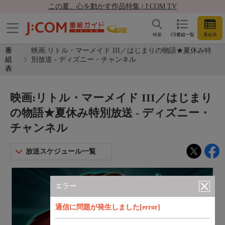
この夏、心を動かす作品特集 | J:COM TV
検索
CS番組一覧
番組表
番
映画:リトル・マーメイド III／はじまりの物語★夏休み特
組
別放送 - ディズニー・チャンネル
表
映画:リトル・マーメイド III／はじまり
の物語★夏休み特別放送 - ディズニー・
チャンネル
放送スケジュール一覧
エラー
通信に問題が発生しました[error]