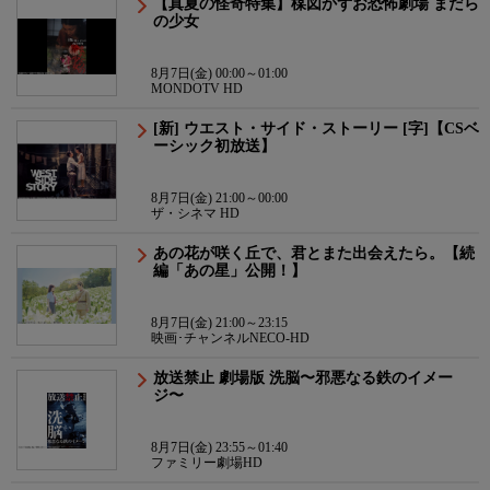
【真夏の怪奇特集】楳図かずお恐怖劇場 まだら
の少女
8月7日(金) 00:00～01:00
MONDOTV HD
[新] ウエスト・サイド・ストーリー [字]【CSベ
ーシック初放送】
8月7日(金) 21:00～00:00
ザ・シネマ HD
あの花が咲く丘で、君とまた出会えたら。【続
編「あの星」公開！】
8月7日(金) 21:00～23:15
映画･チャンネルNECO-HD
放送禁止 劇場版 洗脳〜邪悪なる鉄のイメー
ジ〜
8月7日(金) 23:55～01:40
ファミリー劇場HD