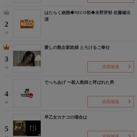
はたらく細胞◆NECO初◆永野芽郁 佐藤健出
演
2
(-)
愛しの熟女家政婦 とろけるご奉仕
3
次回放送
(-)
でっちあげ 〜殺人教師と呼ばれた男
4
次回放送
(-)
早乙女カナコの場合は
5
次回放送