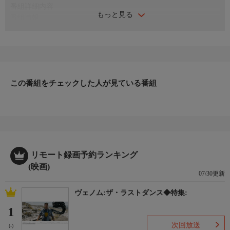
番組詳細内容
もっと見る
番組情報
世界中で愛されるプリンセス アリエルが、エリック王子に出会
う前の物語。幼いアリエルは、父トリトン王、母アテナ女王、6
人の姉たちと共に、温かな愛と音楽に満ちた海の王国で幸せに暮
らしていた。ところがある時アテナ女王を失い悲しみに暮れたト
リトン王は、彼女が愛した音楽をいっさい禁じてしまう。父や家
この番組をチェックした人が見ている番組
族との絆と、愛する音楽との間で悩むアリエルはある大きな決心
をする。77分。2008年。（監督）ペギー・ホームズ
リモート録画予約ランキング
(映画)
07/30更新
ヴェノム:ザ・ラストダンス◆特集:
1
次回放送
(-)