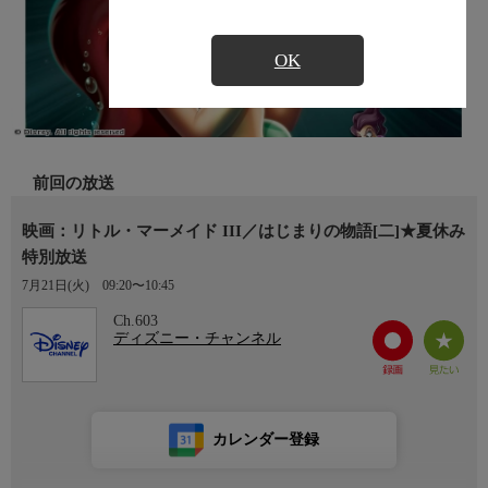
OK
前回の放送
映画：リトル・マーメイド III／はじまりの物語[二]★夏休み
特別放送
7月21日(火)
09:20〜10:45
Ch.603
ディズニー・チャンネル
カレンダー登録