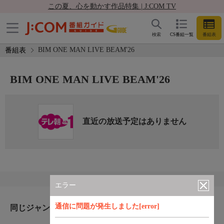
この夏、心を動かす作品特集 | J:COM TV
検索
CS番組一覧
番組表
BIM ONE MAN LIVE BEAM'26
番組表
BIM ONE MAN LIVE BEAM'26
直近の放送予定はありません
エラー
通信に問題が発生しました[error]
同じジャンルのおすすめ番組