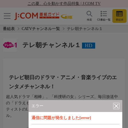
この夏、心を動かす作品特集 | J:COM TV
検索
CS番組一覧
番組表
番組表
CATVチャンネル一覧
テレ朝チャンネル１
テレ朝チャンネル１
HD
テレビ朝日のドラマ・アニメ・音楽ライブのエ
ンタメチャンネル！
超人気ドラマ「相棒」、「科捜研の女」シリーズ、毎日放送中
の「ドラえもん」や「クレヨンしんちゃん」。さらに豪華アー
エラー
ティストのLIVEなどを厳選してお届けするエンタメチャンネ
ル。
通信に問題が発生しました[error]