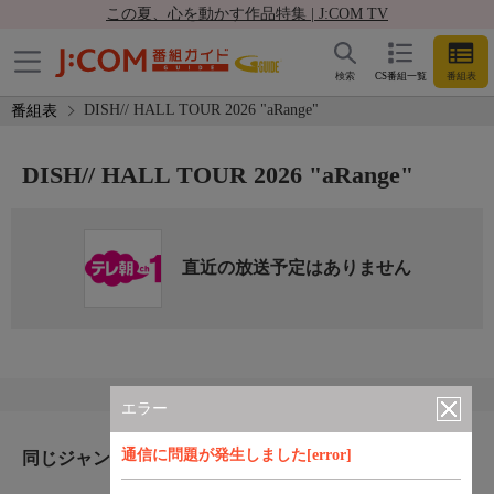
この夏、心を動かす作品特集 | J:COM TV
検索
CS番組一覧
番組表
DISH// HALL TOUR 2026 "aRange"
番組表
DISH// HALL TOUR 2026 "aRange"
直近の放送予定はありません
エラー
通信に問題が発生しました[error]
同じジャンルのおすすめ番組