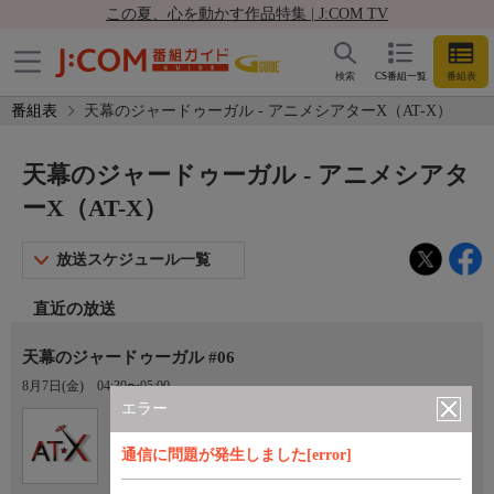
この夏、心を動かす作品特集 | J:COM TV
検索
CS番組一覧
番組表
番組表
天幕のジャードゥーガル - アニメシアターX（AT-X）
天幕のジャードゥーガル - アニメシアタ
ーX（AT-X）
放送スケジュール一覧
直近の放送
天幕のジャードゥーガル #06
8月7日(金)
04:30〜05:00
エラー
Ch.605
オプション
アニメシアターX（AT-X）
通信に問題が発生しました[error]