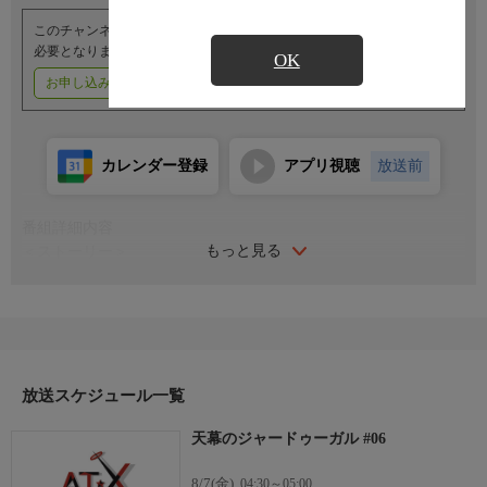
このチャンネルのご視聴には、オプションチャンネル(有料)のご契約が
必要となります。
OK
お申し込みはこちら
ご利用料金はこちら
カレンダー登録
アプリ視聴
放送前
番組詳細内容
もっと見る
＜ストーリー＞
母を亡くし、故郷からも遠く引き離されたシタラ。まだ幼く、一
人で生きていく術も未来への希望も持たない彼女は、学者一家の
心優しい奥方・ファーティマに拾われる。ファーティマの息子・
ムハンマドの言葉に心を揺さぶられたシタラは、"知"の可能性と
大切さを知り、教養を深めていく。いつの日にか、知を探求する
旅に出たムハンマドに追いつくことを夢見て……。
放送スケジュール一覧
＜キャスト＞
天幕のジャードゥーガル #06
シタラ：関根明良
ファーティマ：桑島法子
8/7(金)
04:30～05:00