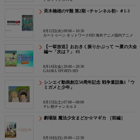
斉木楠雄のΨ難 第2期 <チャンネル初> ＃1-3
8月12日(水) 09:00～10:30
カートゥーン ネットワークHD 海外アニメ国内アニメ
【一挙放送】おおきく振りかぶって 〜夏の大会
編〜「次は？」 #1
8月14日(金) 20:00～20:30
GAORA SPORTS HD
シンエイ動画創立50周年記念 戦争童話集1「ウ
ミガメと少年」
8月15日(土) 07:00～08:00
テレ朝チャンネル２
劇場版 魔法少女まどか☆マギカ ［前編］
8月16日(日) 20:00～22:30