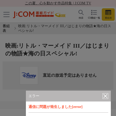
この夏、心を動かす作品特集 | J:COM TV
検索
CS番組一覧
番組表
番組
映画:リトル・マーメイド III／はじまりの物語★海の日ス
表
ペシャル!
映画:リトル・マーメイド III／はじまり
の物語★海の日スペシャル!
直近の放送予定はありません
エラー
通信に問題が発生しました[error]