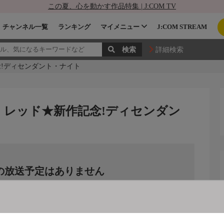
この夏、心を動かす作品特集 | J:COM TV
チャンネル一覧
ランキング
マイメニュー
J:COM STREAM
詳細検索
!ディセンダント・ナイト
・レッド★新作記念!ディセンダン
の放送予定はありません