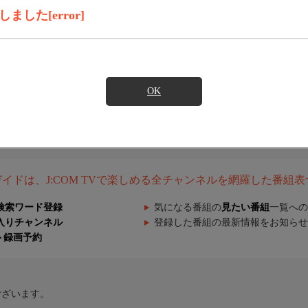
した[error]
OK
組ガイドは、J:COM TVで楽しめる全チャンネルを網羅した番組
検索ワード登録
気になる番組の
見たい番組
一覧への
入りチャンネル
登録した番組の最新情報をお知らせ
ト録画予約
ございます。