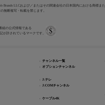
iVo Brands LLCおよび／またはその関連会社の日本国内における商標
材の無断複写・転載を禁じます。
、テレビ番組の公式情報である
スにのみ表記が許されているマークです。
チャンネル一覧
オプションチャンネル
J:テレ
J:COMチャンネル
ケーブル4K