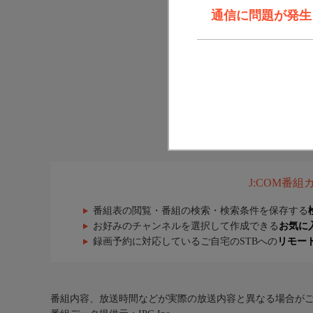
通信に問題が発生しま
J:COM番
番組表の閲覧・番組の検索・検索条件を保存する
お好みのチャンネルを選択して作成できる
お気に
録画予約に対応しているご自宅のSTBへの
リモー
番組内容、放送時間などが実際の放送内容と異なる場合が