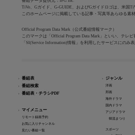
番組データ提供元：IPG Inc.
TiVo、Gガイド、G-GUIDE、およびGガイドロゴは、米国T
このホームページに掲載している記事・写真等あらゆる素
Official Program Data Mark（公式番組情報マーク）
このマークは「Official Program Data Mark」といい
「SI(Service Information)情報」を利用したサービ
番組表
ジャンル
番組検索
洋画
邦画
番組表・チラシPDF
海外ドラマ
国内ドラマ
マイメニュー
アジアドラマ
リモート録画予約
韓流まつり
お気に入りチャンネル
スポーツ
見たい番組一覧