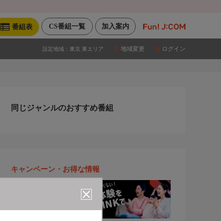
CS番組一覧
加入案内
番組表
地域変更
ログイン
設定地域：
東京 東エリア
同じジャンルのおすすめ番組
キャンペーン・お得な情報