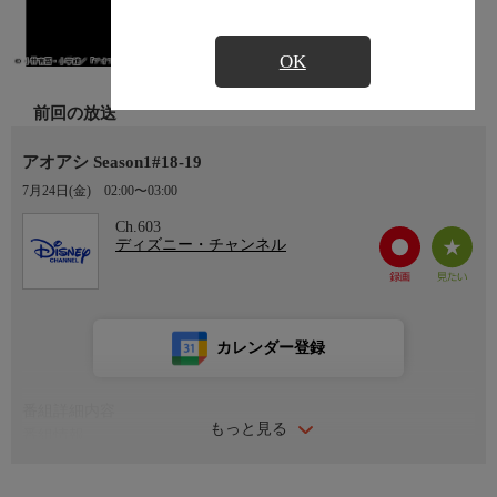
OK
前回の放送
アオアシ Season1#18-19
7月24日(金)
02:00〜03:00
Ch.603
ディズニー・チャンネル
カレンダー登録
番組詳細内容
もっと見る
番組情報
「世界へ、連れていってやる。」愛媛の中学生・青井葦人(あお
いアシト)は弱小サッカー部エース。中学最後の大会で負けた