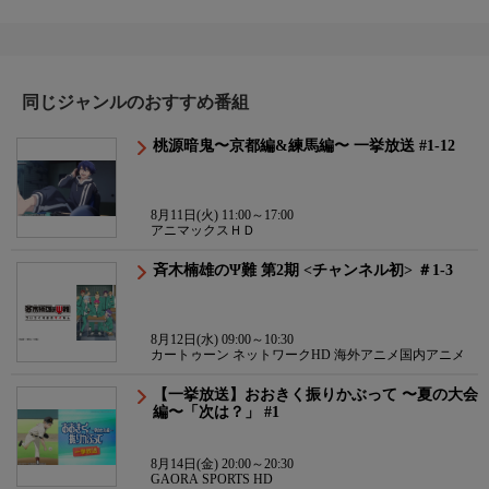
同じジャンルのおすすめ番組
桃源暗鬼〜京都編&練馬編〜 一挙放送 #1-12
8月11日(火) 11:00～17:00
アニマックスＨＤ
斉木楠雄のΨ難 第2期 <チャンネル初> ＃1-3
8月12日(水) 09:00～10:30
カートゥーン ネットワークHD 海外アニメ国内アニメ
【一挙放送】おおきく振りかぶって 〜夏の大会
編〜「次は？」 #1
8月14日(金) 20:00～20:30
GAORA SPORTS HD