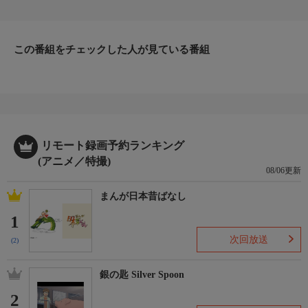
日、悔しさをぶつけるように海辺で走り込んでいたアシトは、試
合を見ていたある男と出会う。その男―福田達也は、Jリーグ有
数のクラブ「東京シティ・エスペリオンFC」で高校生年代を育
この番組をチェックした人が見ている番組
成する組織「ユースチーム」の監督だった。福田の誘いを受け、
入団試験を受けることを決意するアシトだったが―。
リモート録画予約ランキング
(アニメ／特撮)
08/06更新
まんが日本昔ばなし
1
次回放送
(2)
銀の匙 Silver Spoon
2