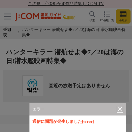
この夏、心を動かす作品特集 | J:COM TV
検索
CS番組一覧
番組表
番組
ハンターキラー 潜航せよ◆7／20は海の日!潜水艦映画特
表
集◆
ハンターキラー 潜航せよ◆7／20は海の
日!潜水艦映画特集◆
直近の放送予定はありません
エラー
通信に問題が発生しました[error]