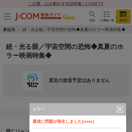
この夏、心を動かす作品特集 | J:COM TV
検索
CS番組一覧
番組表
番組表
続・光る眼／宇宙空間の恐怖◆真夏のホラー映画特集◆
続・光る眼／宇宙空間の恐怖◆真夏のホ
ラー映画特集◆
直近の放送予定はありません
エラー
通信に問題が発生しました[error]
同じジャンルのおすすめ番組