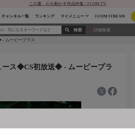
この夏、心を動かす作品特集 | J:COM TV
チャンネル一覧
ランキング
マイメニュー
J:COM STREAM
詳細検索
 - ムービープラス
ース◆CS初放送◆ - ムービープラ