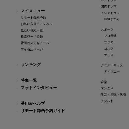
海外ドラマ
国内ドラマ
マイメニュー
アジアドラマ
リモート録画予約
韓流まつり
お気に入りチャンネル
スポーツ
見たい番組一覧
プロ野球
検索ワード登録
サッカー
番組お知らせメール
ゴルフ
マイ番組ページ
テニス
ランキング
アニメ・キッズ
ディズニー
特集一覧
音楽
フォトインタビュー
エンタメ
生活・趣味・教養
アダルト
番組表ヘルプ
リモート録画予約ガイド