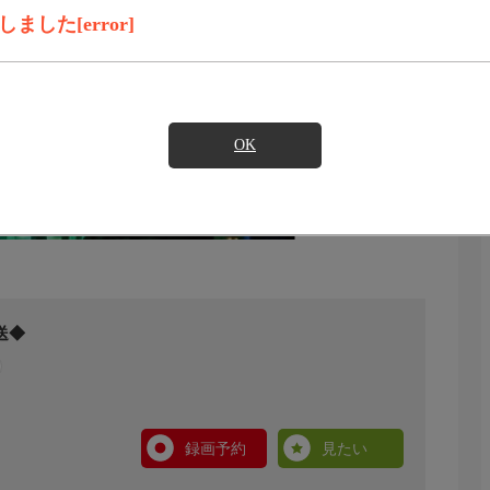
した[error]
OK
送◆
録画予約
見たい