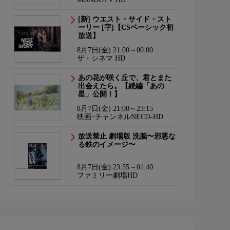
[新] ウエスト・サイド・スト
ーリー [字]【CSベーシック初
放送】
8月7日(金) 21:00～00:00
ザ・シネマ HD
あの花が咲く丘で、君とまた
出会えたら。【続編「あの
星」公開！】
8月7日(金) 21:00～23:15
映画･チャンネルNECO-HD
放送禁止 劇場版 洗脳〜邪悪な
る鉄のイメージ〜
8月7日(金) 23:55～01:40
ファミリー劇場HD