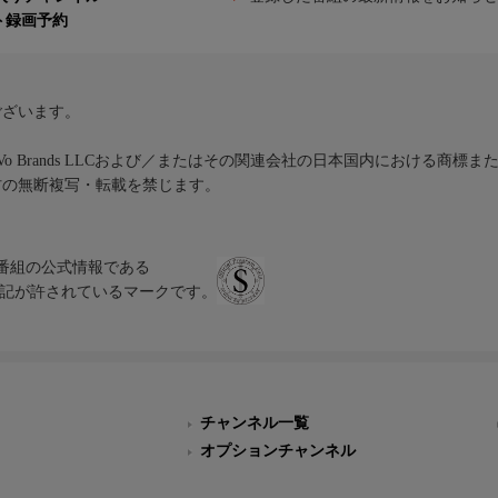
ト録画予約
ございます。
iVo Brands LLCおよび／またはその関連会社の日本国内における商標
材の無断複写・転載を禁じます。
、テレビ番組の公式情報である
スにのみ表記が許されているマークです。
チャンネル一覧
オプションチャンネル