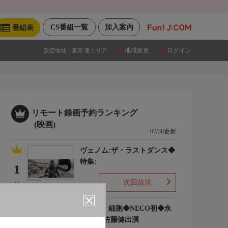
CS番組一覧
加入案内
番組表
地域変更
ログイン
設定地域：
東京 東エリア
リモート録画予約ランキング
(映画)
07/30更新
ヴェノム:ザ・ラストダンス◆
特集:
1
次回放送
(-)
はたらく細胞◆NECO初◆永
野芽郁 佐藤健出演
2