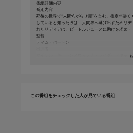
番組詳細内容
番組内容
死後の世界で“人間怖がらせ屋”を営む、推定年齢
していると知った彼は、人間界へ逃げ出すためリデ
れたリディアは、ビートルジュースに助けを求め・・・
監督
ティム・バートン
出演者
マイケル・キートン／ウィノナ・ライダー／キャサ
声の出演
なし
その他
ＣＳ初放送
この番組をチェックした人が見ている番組