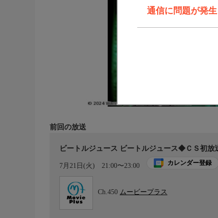
通信に問題が発生しま
前回の放送
ビートルジュース ビートルジュース◆ＣＳ初放
カレンダー登録
7月21日(火)
21:00〜23:00
Ch.450
ムービープラス