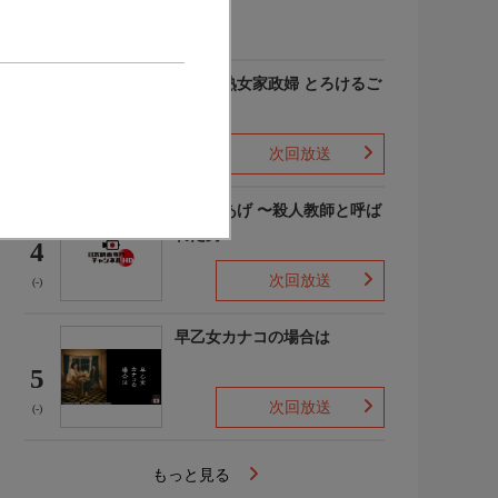
(-)
愛しの熟女家政婦 とろけるご
奉仕
3
次回放送
(-)
でっちあげ 〜殺人教師と呼ば
れた男
4
次回放送
(-)
早乙女カナコの場合は
5
次回放送
(-)
もっと見る