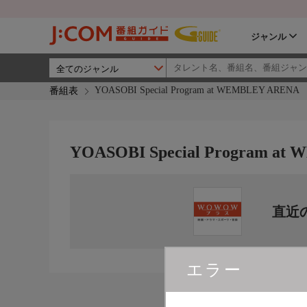
ジャンル
YOASOBI Special Program at WEMBLEY ARENA
番組表
YOASOBI Special Program a
直近
エラー