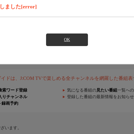
した[error]
OK
組ガイドは、J:COM TVで楽しめる全チャンネルを網羅した番組
検索ワード登録
気になる番組の
見たい番組
一覧への
入りチャンネル
登録した番組の最新情報をお知らせ
ト録画予約
ございます。