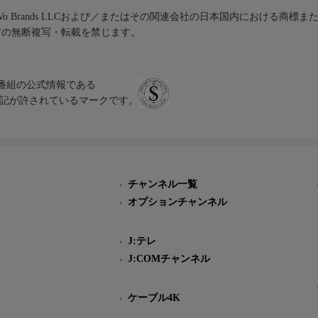
iVo Brands LLCおよび／またはその関連会社の日本国内における商標
材の無断複写・転載を禁じます。
、テレビ番組の公式情報である
スにのみ表記が許されているマークです。
チャンネル一覧
オプションチャンネル
J:テレ
J:COMチャンネル
ケーブル4K