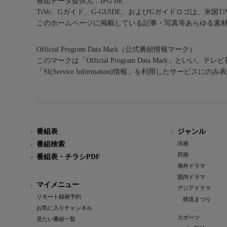
番組データ提供元：IPG Inc.
TiVo、Gガイド、G-GUIDE、およびGガイドロゴは、米国T
このホームページに掲載している記事・写真等あらゆる素
Official Program Data Mark（公式番組情報マーク）
このマークは「Official Program Data Mark」といい
「SI(Service Information)情報」を利用したサービ
番組表
ジャンル
番組検索
洋画
邦画
番組表・チラシPDF
海外ドラマ
国内ドラマ
マイメニュー
アジアドラマ
リモート録画予約
韓流まつり
お気に入りチャンネル
スポーツ
見たい番組一覧