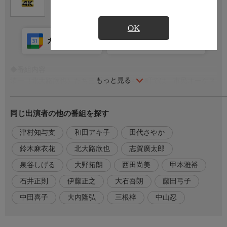
OK
カレンダー登録
アプリ視聴
放送前
◆番組内容
もっと見る
清一（北大路欣也）たち三匹のおっさんの町では、市民オーケス
トラが、有名なピアニストの黒田寛子（中山忍）をゲストにチャ
リティコンサートを行うことになった。しかし、その黒田は他の
同じ出演者の他の番組を探す
団員たちと何度も衝突しており、コンサートの成功を誰もが危ぶ
んでいた。そんな時、指揮者の野尻（石井正則）宛に、黒田を出
津村知与支
和田アキ子
田代さやか
演させるなという怪文書が届く。
鈴木麻衣花
北大路欣也
志賀廣太郎
◆番組内容続き
泉谷しげる
大野拓朗
西田尚美
甲本雅裕
コンサートの開催すら怪しくなってしまった状況を解決するため
三匹のおっさんが立ち上がる！
石井正則
伊藤正之
大石吾朗
藤田弓子
中田喜子
大内隆弘
三根梓
中山忍
◆出演者
清田清一…北大路欣也
立花重雄…泉谷しげる