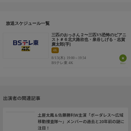
有村則夫…志賀廣太郎
清田祐希…大野拓朗
有村早苗…三根梓
放送スケジュール一覧
清田貴子…西田尚美
清田健児…甲本雅裕
三匹のおっさん２〜三匹VS恐怖のピアニ
スト＃６北大路欣也・泉谷しげる・志賀
立花康生…津村知与支
廣太郎[字]
4K
立花理恵子…鈴木麻衣花
8/13(木)
19:00～19:54
BSテレ東 4K
◆出演者続き
黒田寛子…中山忍
後藤…伊藤正之
野尻…石井正則
椛島…大石吾朗
田坂…田代さやか
出演者の関連記事
立花登美子…藤田弓子
土屋太鳳＆佐藤勝利W主演「ボーダレス〜広域
清田芳江…中田喜子
移動捜査隊〜」メンバーの過去と20年前の謎に
注目！