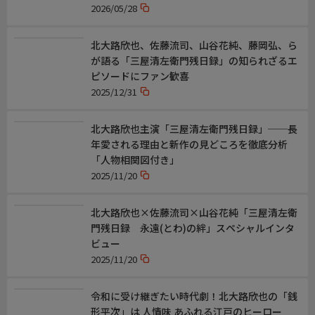
2026/05/28
◆原作脚本監督
【原作】有川浩
北大路欣也、佐藤流司、山谷花純、藤岡弘、ら
【脚本】赤澤ムック、清水しおり
が語る「三屋清左衛門残日録」の知られざるエ
【監督】大内隆弘
ピソードにファン歓喜
2025/12/31
◆音楽情報
北大路欣也主演「三屋清左衛門残日録」──長
【主題歌】和田アキ子「晴レルヤ」
年愛される理由と新作の見どころを徹底分析
(テイチクエンタテインメント・ユニオンレコード)
「人物相関図付き」
2025/11/20
映像について
この番組は、ＢＳテレ東（２Ｋ）放送番組を４Ｋにアップコンバ
ートして放送しています。
北大路欣也×佐藤流司×山谷花純「三屋清左衛
門残日録 永遠(とわ)の絆」スペシャルインタ
ビュー
2025/11/20
令和に受け継ぎたい時代劇！北大路欣也の「銭
形平次」は 人情味 あふれる江戸のヒーロー