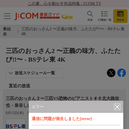
この夏、心を動かす作品特集 | J:COM TV
検索
CS番組一覧
番組表
番組
三匹のおっさん2 〜正義の味方、ふたたび!!〜 - BSテレ東
4K
表
三匹のおっさん2 〜正義の味方、ふたた
び!!〜 - BSテレ東 4K
放送スケジュール一覧
直近の放送
三匹のおっさん２〜三匹VS恐怖のピアニスト＃６北大路欣
也・泉谷しげる・志賀廣太郎[字]
エラー
8月13日(木)
19:00〜19:54
通信に問題が発生しました[error]
Ch.171
BSテレ東 4K