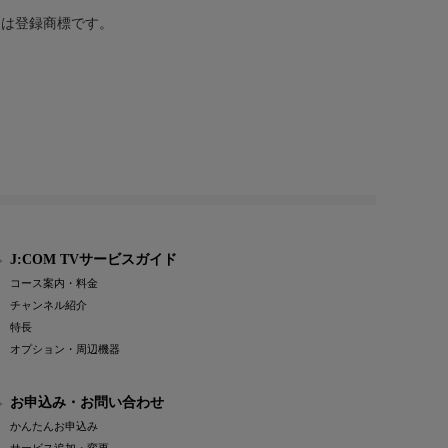
または登録商標です。
J:COM TVサービスガイド
コース案内・料金
チャンネル紹介
特長
オプション・周辺機器
お申込み・お問い合わせ
かんたんお申込み