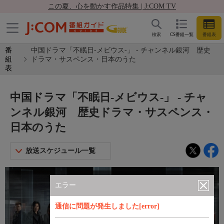
この夏、心を動かす作品特集 | J:COM TV
検索
CS番組一覧
番組表
番
中国ドラマ「不眠日-メビウス-」 - チャンネル銀河 歴史
組
ドラマ・サスペンス・日本のうた
表
中国ドラマ「不眠日-メビウス-」 - チャ
ンネル銀河 歴史ドラマ・サスペンス・
日本のうた
放送スケジュール一覧
エラー
通信に問題が発生しました[error]