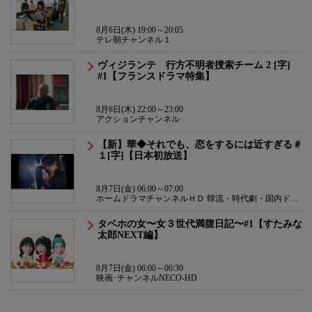
8月6日(木) 19:00～20:05
テレ朝チャンネル１
ヴィジランテ 行方不明者捜索チーム 2 [字]
#1【フランスドラマ特集】
8月6日(木) 22:00～23:00
アクションチャンネル
【新】華◆それでも、恋をするには近すぎる＃
１[字]【日本初放送】
8月7日(金) 06:00～07:00
ホームドラマチャンネルＨＤ 韓流・時代劇・国内ドラ
マ
タベホの女〜女３世代満腹日記〜#1【すたみな
太郎NEXT編】
8月7日(金) 06:00～06:30
映画･チャンネルNECO-HD