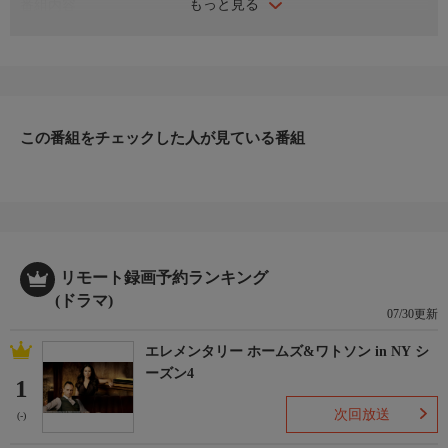
もっと見る
番組内容
ディン・チーはある有力な容疑者に迫りつつあった。しかし新た
なタイムループに入ると、事態が大きく変わり始めていることに
気づく。
出演者
バイ・ジンティン、ジャニス・マン、ソン・ヤン、リウ・イージ
ュン、チャン・ボージア、チュティモン・ジョンジャルーンスッ
この番組をチェックした人が見ている番組
クジン、リッキー・チャン ほか
リモート録画予約ランキング
(ドラマ)
07/30更新
エレメンタリー ホームズ&ワトソン in NY シ
ーズン4
1
次回放送
(-)