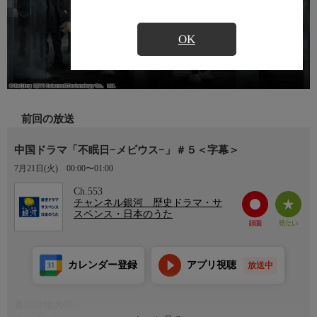
OK
前回の放送
中国ドラマ「不眠日−メビウス−」＃５＜字幕＞
7月21日(火)
00:00〜01:00
Ch.553
チャンネル銀河 歴史ドラマ・サ
スペンス・日本のうた
カレンダー登録
アプリ視聴
放送中
番組詳細内容