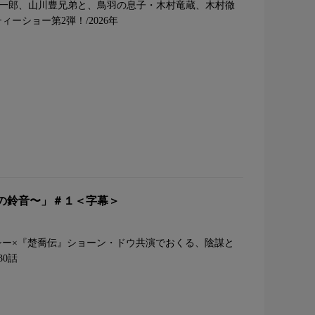
羽一郎、山川豊兄弟と、鳥羽の息子・木村竜蔵、木村徹
ーショー第2弾！/2026年
の鈴音〜」＃１＜字幕＞
シー×『楚喬伝』ショーン・ドウ共演でおくる、陰謀と
30話