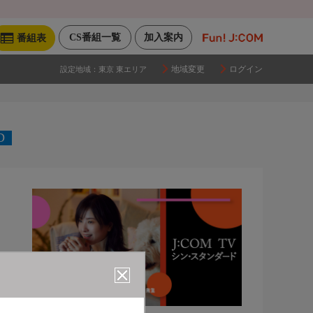
CS番組一覧
加入案内
番組表
地域変更
ログイン
設定地域：
東京 東エリア
D