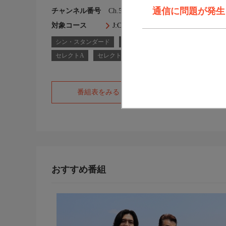
通信に問題が発生しま
チャンネル番号
Ch.553
対象コース
J:COM TVコース一覧
シン・スタンダード
シン・スタンダードプラス
スタ
セレクトA
セレクトF
フレックスB
番組表をみる
オフィシャルサ
おすすめ番組