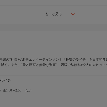
もっと見る
未聞の“社畜系”歴史エンターテインメント「長安のライチ」を日本初放
描く。また、“天才画家と無骨な刑事”、因縁で結ばれた2人の大ヒッ
のライチ
火）後1:00～2:00 ほか