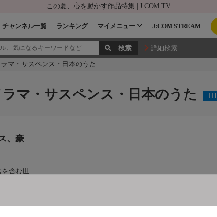
この夏、心を動かす作品特集 | J:COM TV
チャンネル一覧
ランキング
マイメニュー
J:COM STREAM
詳細検索
ドラマ・サスペンス・日本のうた
ドラマ・サスペンス・日本のうた
H
ス、豪
送を含む世
孤独のグル
代の番組が