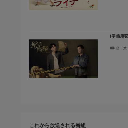
[字]猟
08/12（
これから放送される番組