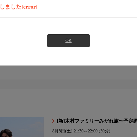
した[error]
ンダード
スタンダードプラス
コンパクト
OK
イト
[新]木村ファミリーみだれ旅〜予定
8月8日(土)
21:30～22:00 (30分)