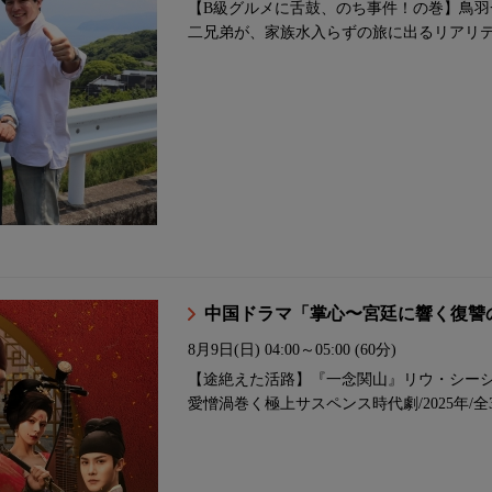
【B級グルメに舌鼓、のち事件！の巻】鳥
二兄弟が、家族水入らずの旅に出るリアリティ
中国ドラマ「掌心〜宮廷に響く復讐
8月9日(日)
04:00～05:00 (60分)
【途絶えた活路】『一念関山』リウ・シー
愛憎渦巻く極上サスペンス時代劇/2025年/全