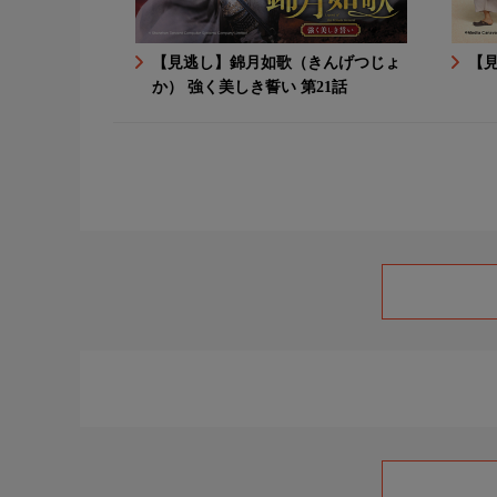
【見逃し】錦月如歌（きんげつじょ
【見
か） 強く美しき誓い 第21話