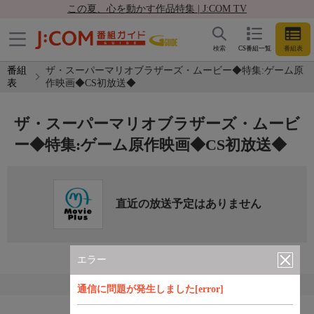
この夏、心を動かす作品特集 | J:COM TV
検索
CS番組一覧
番組表
番組
ザ・スーパーマリオブラザーズ・ムービー◆特集:ゲーム原
表
作映画◆CS初放送◆
ザ・スーパーマリオブラザーズ・ムービ
ー◆特集:ゲーム原作映画◆CS初放送◆
直近の放送予定はありません
エラー
通信に問題が発生しました[error]