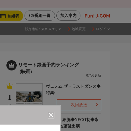
CS番組一覧
加入案内
番組表
地域変更
ログイン
設定地域：
東京 東エリア
リモート録画予約ランキング
(映画)
07/30更新
ヴェノム:ザ・ラストダンス◆
特集:
1
次回放送
(-)
はたらく細胞◆NECO初◆永
野芽郁 佐藤健出演
2