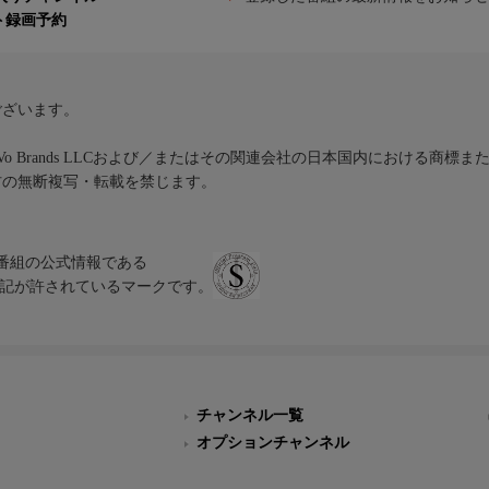
ト録画予約
ございます。
iVo Brands LLCおよび／またはその関連会社の日本国内における商標
材の無断複写・転載を禁じます。
、テレビ番組の公式情報である
スにのみ表記が許されているマークです。
チャンネル一覧
オプションチャンネル