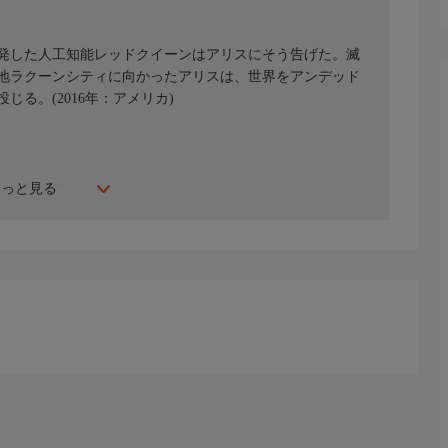
発した人工知能レッドクイーンはアリスにそう告げた。滅
地ラクーンシティに向かったアリスは、世界をアンデッド
る。(2016年：アメリカ)
ン・ロバーツ
もっと見る