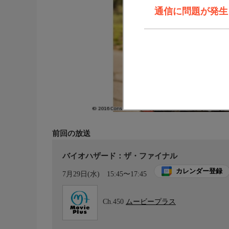
通信に問題が発生しま
前回の放送
バイオハザード：ザ・ファイナル
カレンダー登録
7月29日(水)
15:45〜17:45
Ch.450
ムービープラス