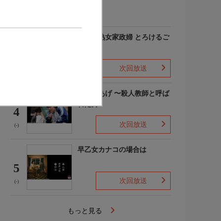
(-)
愛しの熟女家政婦 とろけるご
奉仕
3
次回放送
(-)
でっちあげ 〜殺人教師と呼ば
れた男
4
次回放送
(-)
早乙女カナコの場合は
5
次回放送
(-)
もっと見る