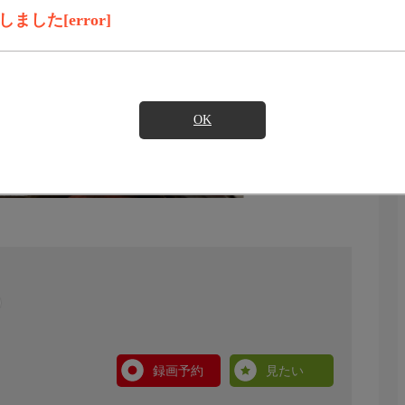
した[error]
OK
録画予約
見たい