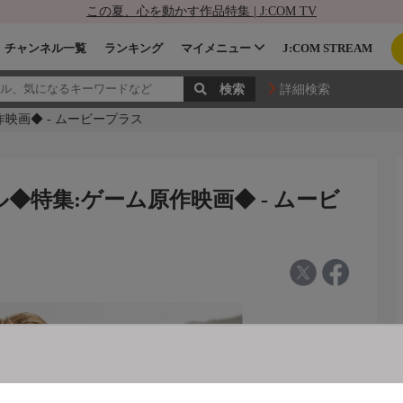
この夏、心を動かす作品特集 | J:COM TV
チャンネル一覧
ランキング
マイメニュー
J:COM STREAM
詳細検索
映画◆ - ムービープラス
◆特集:ゲーム原作映画◆ - ムービ