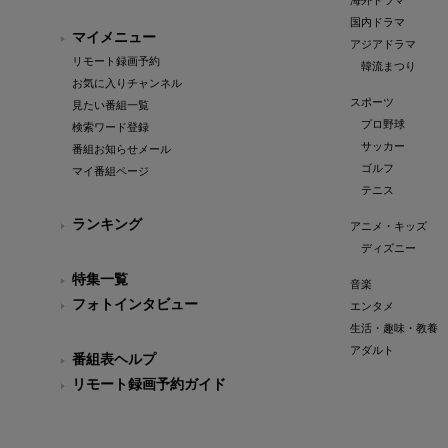
海外ドラマ
国内ドラマ
マイメニュー
アジアドラマ
リモート録画予約
韓流まつり
お気に入りチャンネル
スポーツ
見たい番組一覧
プロ野球
検索ワード登録
サッカー
番組お知らせメール
ゴルフ
マイ番組ページ
テニス
ランキング
アニメ・キッズ
ディズニー
特集一覧
音楽
フォトインタビュー
エンタメ
生活・趣味・教養
アダルト
番組表ヘルプ
リモート録画予約ガイド