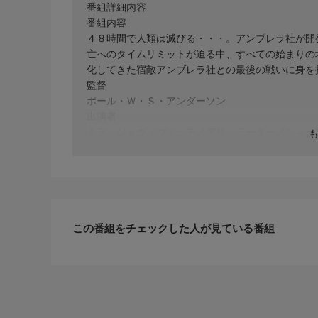
番組詳細内容
番組内容
４８時間で人類は滅びる・・・。アンブレラ社が開
亡へのタイムリミットが迫る中、すべての始まりの
化してきた宿敵アンブレラ社との最後の戦いに身を投じ
監督
ポール・Ｗ・Ｓ・アンダーソン
出演者
ミラ・ジョヴォヴィッチ／アリ・ラーター／ショー
この番組をチェックした人が見ている番組