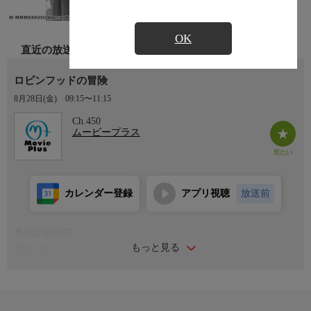
OK
直近の放送
ロビンフッドの冒険
8月28日(金)
09:15〜11:15
Ch.450
ムービープラス
カレンダー登録
アプリ視聴
放送前
番組詳細内容
もっと見る
番組内容
王位を巡り不穏な空気が流れる１２世紀末のイングランド。リチ
ャード王が十字軍遠征で国を離れた後、弟・ジョン王子は暴政の
限りを尽くし、王座を奪おうと企てていた。王への忠誠を誓った
ロビン・フッドは謀反を阻止するため、そして美しい姫マリアン