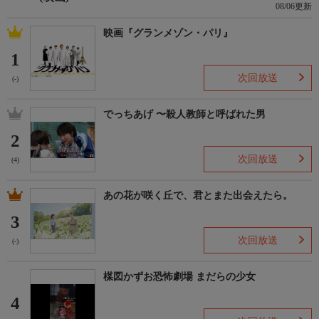
08/06更新
映画『グランメゾン・パリ』
1
次回放送
(-)
でっちあげ 〜殺人教師と呼ばれた男
2
次回放送
(4)
あの花が咲く丘で、君とまた出会えたら。
3
次回放送
(-)
楳図かずお恐怖劇場 まだらの少女
4