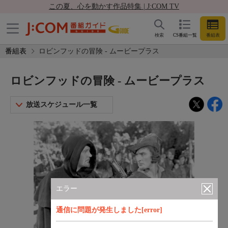
この夏、心を動かす作品特集 | J:COM TV
検索
CS番組一覧
番組表
番組表
ロビンフッドの冒険 - ムービープラス
ロビンフッドの冒険 - ムービープラス
放送スケジュール一覧
エラー
通信に問題が発生しました[error]