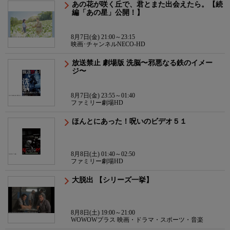
あの花が咲く丘で、君とまた出会えたら。【続
編「あの星」公開！】
8月7日(金) 21:00～23:15
映画･チャンネルNECO-HD
放送禁止 劇場版 洗脳〜邪悪なる鉄のイメー
ジ〜
8月7日(金) 23:55～01:40
ファミリー劇場HD
ほんとにあった！呪いのビデオ５１
8月8日(土) 01:40～02:50
ファミリー劇場HD
大脱出 【シリーズ一挙】
8月8日(土) 19:00～21:00
WOWOWプラス 映画・ドラマ・スポーツ・音楽