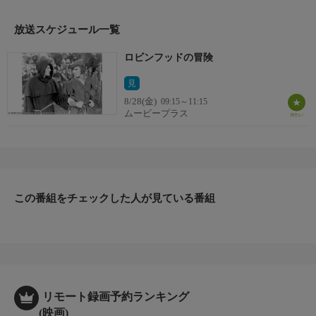
の愛を勝ち取るために立ち上がる。(1938年：アメリカ)
監督
放送スケジュール一覧
マイケル・カーチス／ウィリアム・キーリー
ロビンフッドの冒険
出演者
エロール・フリン／オリビア・デ・ハビランド／ベイジル・ラズ
見
ボーン
8/28(金)
09:15～11:15
ムービープラス
この番組をチェックした人が見ている番組
リモート録画予約ランキング
(映画)