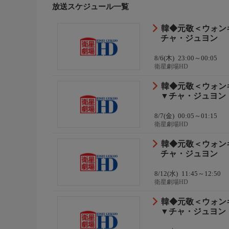
き、王宮では王妃・元敬（チャ・ジュヨン）の内助
放送スケジュール一覧
は若き頃、民のための国を作るという大志を抱き、
を経て、王妃に王の資質を見い出したバンウォンは
韓◆元敬＜ウォン
チャ・ジュヨン
番組内容
一方、私設の諜報員である易者を使って民の声を集
8/6(木)
23:00～00:05
たことで天の怒りを買い、日照りが続いている」、
衛星劇場HD
じめていた。
韓◆元敬＜ウォン
▼チャ・ジュヨン
8/7(金)
00:05～01:15
衛星劇場HD
韓◆元敬＜ウォン
チャ・ジュヨン
8/12(水)
11:45～12:50
衛星劇場HD
韓◆元敬＜ウォン
▼チャ・ジュヨン