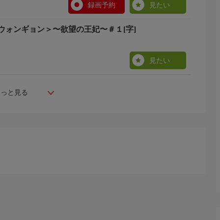
録画予約
見たい
ウォンギョン＞〜欲望の王妃〜＃１[字]
見たい
もっと見る