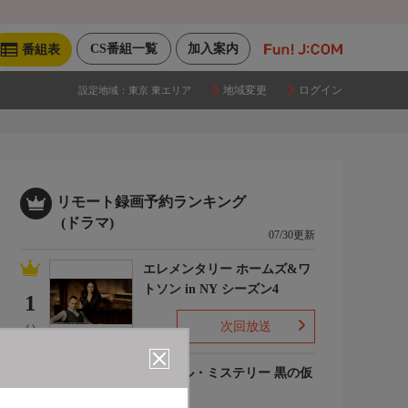
CS番組一覧
加入案内
番組表
地域変更
ログイン
設定地域：
東京 東エリア
リモート録画予約ランキング
(ドラマ)
07/30更新
エレメンタリー ホームズ&ワ
トソン in NY シーズン4
1
次回放送
(-)
ルーヴル・ミステリー 黒の仮
面
2