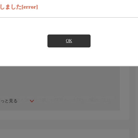
録画予約
見たい
した[error]
)のご契約が必要となります。
OK
さと人間味を併せ持つ難しい役柄を、大胆かつ繊細に演じ
もっと見る
・ヒョヌク。本作が初の時代劇作品となった2人が、視聴者
ンウォン（イ・ヒョヌク）は第3代目朝鮮王として王位に就