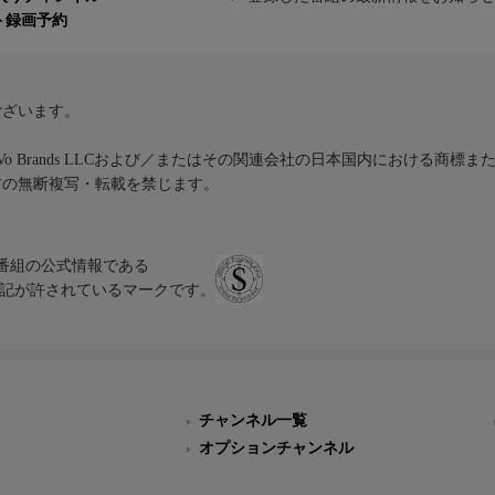
ト録画予約
ございます。
iVo Brands LLCおよび／またはその関連会社の日本国内における商標
材の無断複写・転載を禁じます。
、テレビ番組の公式情報である
スにのみ表記が許されているマークです。
チャンネル一覧
オプションチャンネル