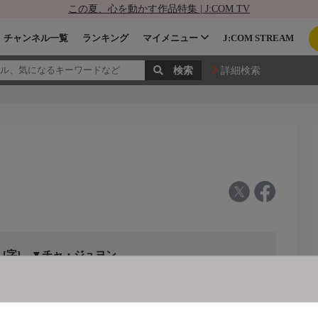
この夏、心を動かす作品特集 | J:COM TV
チャンネル一覧
ランキング
マイメニュー
J:COM STREAM
詳細検索
[字] ▼チャ・ジュヨン