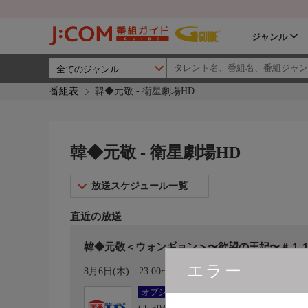
ジャンル
番組表
韓◆元敬 - 衛星劇場HD
韓◆元敬 - 衛星劇場HD
放送スケジュール一覧
直近の放送
韓◆元敬＜ウォンギョン＞〜欲望の王妃〜＃１１
エラー
カレンダー登録
8月6日(木)
23:00〜00:05
オプション