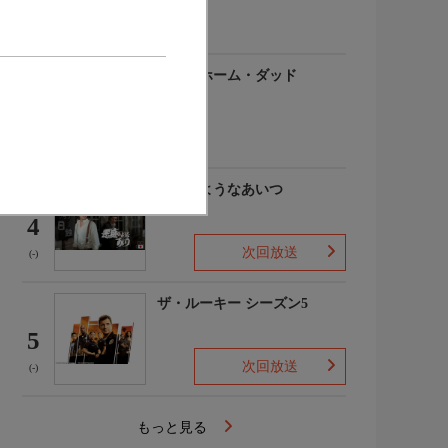
(-)
アットホーム・ダッド
3
(-)
悪魔のようなあいつ
4
次回放送
(-)
ザ・ルーキー シーズン5
5
次回放送
(-)
もっと見る