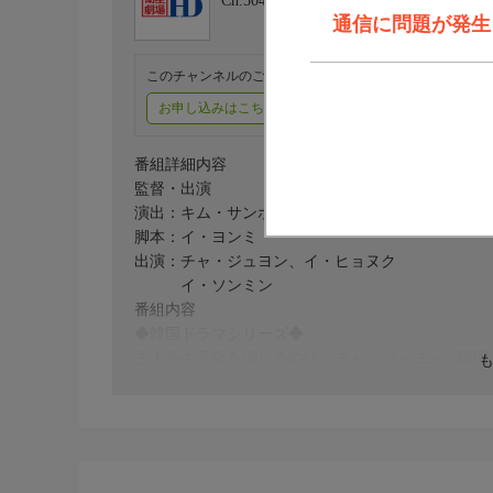
Ch.504
衛星劇場HD
通信に問題が発生しま
このチャンネルのご視聴には、オプションチャンネル(有料
お申し込みはこちら
ご利用料金はこちら
番組詳細内容
監督・出演
演出：キム・サンホ
脚本：イ・ヨンミ
出演：チャ・ジュヨン、イ・ヒョヌク
イ・ソンミン
番組内容
◆韓国ドラマシリーズ◆
主人公の元敬を演じるのは、チャ・ジュヨン。聡明
切った。元敬の夫であり、第3代王の太宗には、イ
を物語の世界へと深く引き込んでいく。
番組内容
【あらすじ】
1400年開京（ケギョン）。2度の乱を経てイ・バ