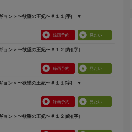
の功をたたえる華麗な式典が開かれる。バンウォンと王妃
「全てを分かち合う」と約束を交わしていた。しかし歳月
、危機感を覚えるようになる。
ギョン＞〜欲望の王妃〜＃１１[字] ▼
める王妃の元には「バンウォンが幼い弟を殺して王になっ
「王は王妃に操られている」などの不平不満の声が届きは
録画予約
見たい
ギョン＞〜欲望の王妃〜＃１２[終][字]
録画予約
見たい
ギョン＞〜欲望の王妃〜＃１１[字] ▼
録画予約
見たい
ギョン＞〜欲望の王妃〜＃１２[終][字]