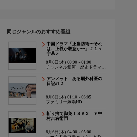
同じジャンルのおすすめ番組
中国ドラマ「正当防衛〜それ
は、正義か殺意か〜」＃１＜
字幕＞
8月6日(木) 00:00～01:00
チャンネル銀河 歴史ドラマ・
サスペンス・日本のうた
アンメット ある脳外科医の
日記#1-2
8月6日(木) 01:10～03:05
ファミリー劇場HD
斬り捨て御免！３＃２ ▼中
村吉右衛門
8月6日(木) 04:00～05:00
ホームドラマチャンネルＨＤ