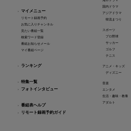
海外ドラマ
国内ドラマ
マイメニュー
アジアドラマ
リモート録画予約
韓流まつり
お気に入りチャンネル
スポーツ
見たい番組一覧
プロ野球
検索ワード登録
サッカー
番組お知らせメール
ゴルフ
マイ番組ページ
テニス
ランキング
アニメ・キッズ
ディズニー
特集一覧
音楽
フォトインタビュー
エンタメ
生活・趣味・教養
アダルト
番組表ヘルプ
リモート録画予約ガイド