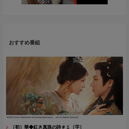
おすすめ番組
［初］華◆紅き真珠の詩＃１［字］