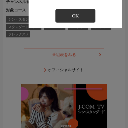
チャンネル番号
Ch.557
対象コース
J:COM TVコース一覧
OK
シン・スタンダード
シン・スタンダードプラス
スタンダード
スタンダードプラス
コンパクト
セレクトB
セレクトF
フレックスB
番組表をみる
オフィシャルサイト