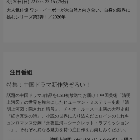
8月30日(日)
22:00～23:15 (75分)
大人気俳優 ワン・イーボーが大自然と向き合い、自身の限界に
挑むシリーズ第2弾！／2026年
注目番組
特集：中国ドラマ新作勢ぞろい！
話題の中国ドラマ3作品をCSB初放送でお届け！中国美術「清明
上河図」の世界を舞台にしたヒューマン・ミステリー史劇『清
明上河図：隠された暗号』、チャオ・ルースー主演の大型史劇
『紅き真珠の詩』、小説の世界に入り込んだヒロインのじれキ
ュンロマンス史劇『永夜星河～シークレット・ラブミッション
～』。それぞれ異なる魅力を持つ注目作をお楽しみください。
清明上河図（せいめいじょうかず）：隠さ