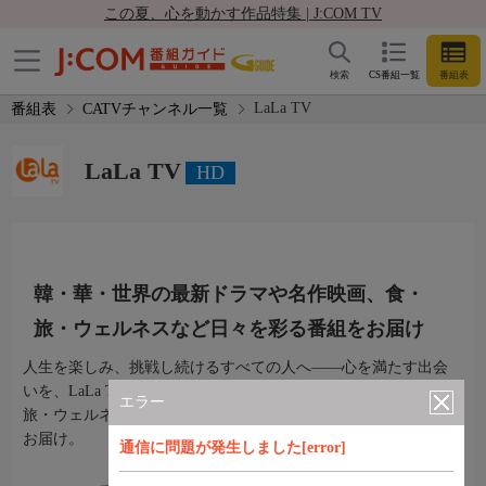
この夏、心を動かす作品特集 | J:COM TV
検索
CS番組一覧
番組表
LaLa TV
番組表
CATVチャンネル一覧
LaLa TV
HD
韓・華・世界の最新ドラマや名作映画、食・
旅・ウェルネスなど日々を彩る番組をお届け
人生を楽しみ、挑戦し続けるすべての人へ——心を満たす出会
いを、LaLa TVで。韓・華・世界の最新ドラマや名作映画、食・
エラー
旅・ウェルネスなどのライフスタイルまで、日々を彩る番組を
お届け。
通信に問題が発生しました[error]