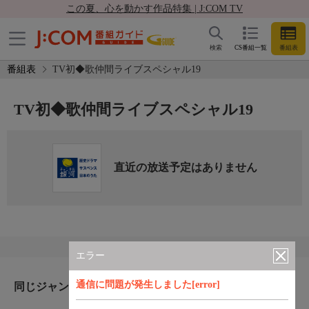
この夏、心を動かす作品特集 | J:COM TV
検索
CS番組一覧
番組表
番組表
TV初◆歌仲間ライブスペシャル19
TV初◆歌仲間ライブスペシャル19
直近の放送予定はありません
エラー
通信に問題が発生しました[error]
同じジャンルのおすすめ番組