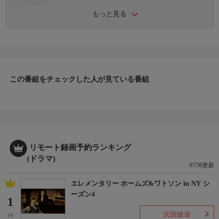
番組詳細内容
もっと見る
番組内容
ジェノバ警察で記録係として退屈な日々を過ごしていた元弁護士
が、ある日突然、犯罪捜査の第一線に立たされることに。アリシ
ア・ヒメネス＝バートレットのベストセラー小説を原作とする本
格サスペンスドラマを、折井あゆみ、神尾晋一郎、田所あずさら
人気声優による豪華吹替版でお届けする。
出演者
この番組をチェックした人が見ている番組
パオラ・コルテッレージ、シモーネ・リベラティ、アンドレア・
ペンナッキ、ディエゴ・リボン、アントニオ・ザヴァッテリ、リ
カルド・ロンバルド ほか【声の出演】折井あゆみ、神尾晋一
郎、佐久間元輝、阿部竜一、左座翔丸、黒澤剛史 ほか
リモート録画予約ランキング
(ドラマ)
07/30更新
エレメンタリー ホームズ&ワトソン in NY シ
ーズン4
1
次回放送
(-)