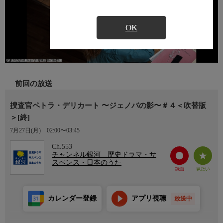
OK
前回の放送
捜査官ペトラ・デリカート 〜ジェノバの影〜＃４＜吹替版
＞[終]
7月27日(月)
02:00〜03:45
Ch.553
チャンネル銀河 歴史ドラマ・サ
スペンス・日本のうた
カレンダー登録
アプリ視聴
放送中