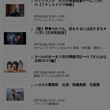
ヴィジランテ 行方不明者捜索チーム 2 [字]
#1【フランスドラマ特集】
8月6日(木) 22:00～23:00
アクションチャンネル
【新】華◆それでも、恋をするには近すぎる＃
１[字]【日本初放送】
8月7日(金) 06:00～07:00
ホームドラマチャンネルＨＤ 韓流・時代劇・国内ドラ
マ
タベホの女〜女３世代満腹日記〜#1【すたみな
太郎NEXT編】
8月7日(金) 06:00～06:30
映画･チャンネルNECO-HD
ハガネの警察医 出演：高橋英樹 石黒賢
8月7日(金) 10:50～12:45
ファミリー劇場HD