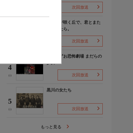
次回放送
(4)
あの花が咲く丘で、君とまた
出会えたら。
3
次回放送
(-)
楳図かずお恐怖劇場 まだらの
少女
4
次回放送
(-)
黒川の女たち
5
次回放送
(-)
もっと見る