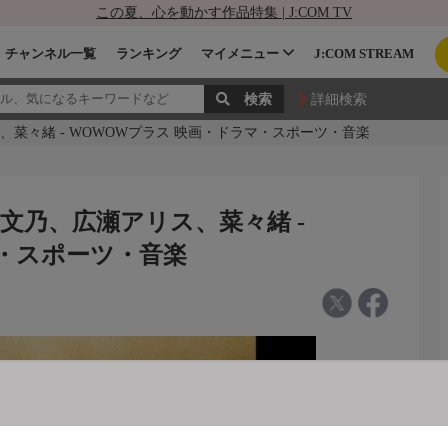
この夏、心を動かす作品特集 | J:COM TV
チャンネル一覧
ランキング
マイメニュー
J:COM STREAM
詳細検索
リス、菜々緒 - WOWOWプラス 映画・ドラマ・スポーツ・音楽
木村文乃、広瀬アリス、菜々緒 -
マ・スポーツ・音楽