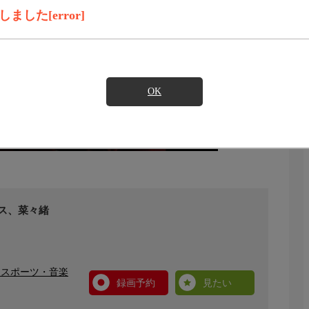
した[error]
OK
リス、菜々緒
・スポーツ・音楽
録画予約
見たい