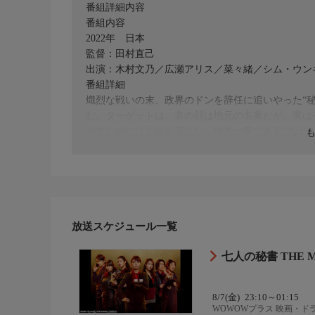
番組詳細内容
番組内容
2022年 日本
監督：田村直己
出演：木村文乃／広瀬アリス／菜々緒／シム・ウン
番組詳細
熾烈な戦いの末、政界のドンを辞任に追いやった“
む。ターゲットは、表の顔は地元の名家だが、実は
やすためには手段を選ばない極悪一家である“九十
受け、千代、七菜、不二子、四朗、三和、五月、敬
む。
放送スケジュール一覧
七人の秘書 THE
8/7(金)
23:10～01:15
WOWOWプラス 映画・ド