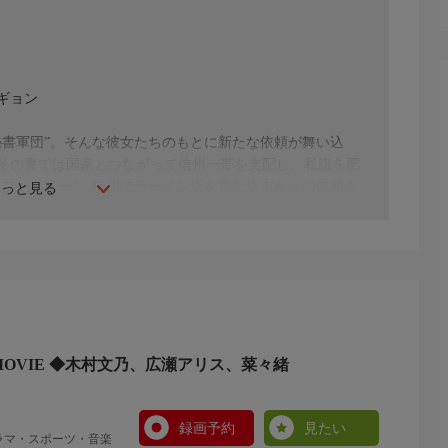
ギョン
秘書軍団”。そんな彼女たちのもとに新たな依頼が舞い込
その裏では国家とつながって信州一帯を支配し、私腹を肥
九ファミリー”。信州でラーメン店を営む店主からの依頼を
もっと見る
太郎ら“秘書軍団”は雪深い現地に向かい、困難な作戦に挑
 MOVIE ◆木村文乃、広瀬アリス、菜々緒
録画予約
見たい
ラマ・スポーツ・音楽