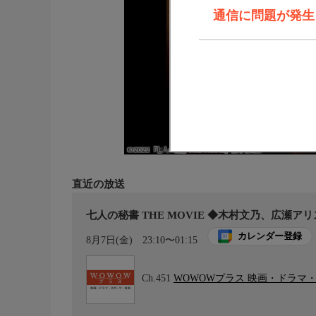
通信に問題が発生しま
直近の放送
七人の秘書 THE MOVIE ◆木村文乃、広瀬ア
カレンダー登録
8月7日(金)
23:10〜01:15
Ch.451
WOWOWプラス 映画・ドラマ