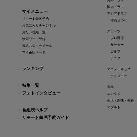
海外ドラマ
国内ドラマ
マイメニュー
アジアドラマ
リモート録画予約
韓流まつり
お気に入りチャンネル
スポーツ
見たい番組一覧
プロ野球
検索ワード登録
サッカー
番組お知らせメール
ゴルフ
マイ番組ページ
テニス
ランキング
アニメ・キッズ
ディズニー
特集一覧
音楽
フォトインタビュー
エンタメ
生活・趣味・教養
アダルト
番組表ヘルプ
リモート録画予約ガイド