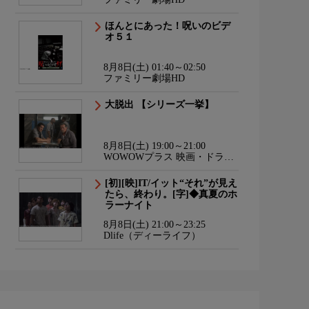
ほんとにあった！呪いのビデ
オ５１
8月8日(土) 01:40～02:50
ファミリー劇場HD
大脱出 【シリーズ一挙】
8月8日(土) 19:00～21:00
WOWOWプラス 映画・ドラ
マ・スポーツ・音楽
[初][映]IT/イット“それ”が見え
たら、終わり。[字]◆真夏のホ
ラーナイト
8月8日(土) 21:00～23:25
Dlife（ディーライフ）