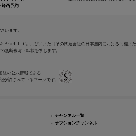
ト録画予約
ございます。
iVo Brands LLCおよび／またはその関連会社の日本国内における商標
材の無断複写・転載を禁じます。
、テレビ番組の公式情報である
スにのみ表記が許されているマークです。
チャンネル一覧
オプションチャンネル