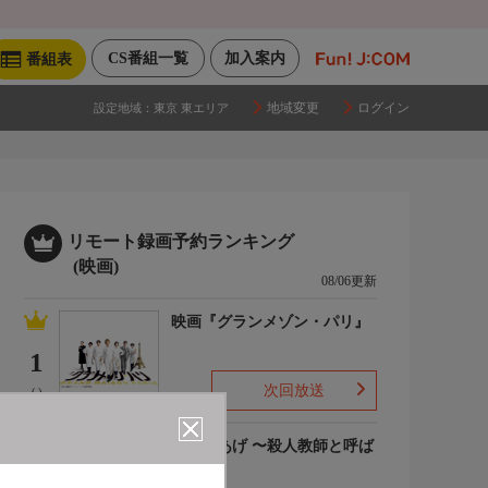
CS番組一覧
加入案内
番組表
地域変更
ログイン
設定地域：
東京 東エリア
リモート録画予約ランキング
(映画)
08/06更新
映画『グランメゾン・パリ』
1
次回放送
(-)
でっちあげ 〜殺人教師と呼ば
れた男
2