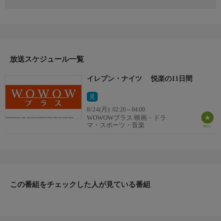
1987年 イタリア
監督：ジョー・ダマト
出演：ジェシカ・ムーア／ジョシュア・マクドナルド／メアリ
ー・セラーズ／トム・モジャック
番組詳細
数日後に結婚式を控えているマイケルは、船の中で魅惑的な女性
放送スケジュール一覧
サラと出会い、その場で肉体関係を持ってしまう。ところが町に
イレブン・ナイツ 悦楽の11日間
戻った後で、再び彼女から連絡があった。セクシーで、肉感的な
魅力のサラにのめり込むマイケル。サラは彼の結婚式までの夜の
見
情事を求めてきた。マイケルもその日までと割り切っていたが、
8/24(月)
02:20～04:00
サラの要求は次第に過激に、倒錯的になっていく。しかも、彼女
WOWOWプラス 映画・ドラ
にはもう一つの秘密が隠されていた。
マ・スポーツ・音楽
この番組をチェックした人が見ている番組