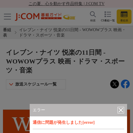
この夏、心を動かす作品特集 | J:COM TV
検索
CS番組一覧
番組表
番組
イレブン・ナイツ 悦楽の11日間 - WOWOWプラス 映画・
表
ドラマ・スポーツ・音楽
イレブン・ナイツ 悦楽の11日間 -
WOWOWプラス 映画・ドラマ・スポー
ツ・音楽
放送スケジュール一覧
エラー
通信に問題が発生しました[error]