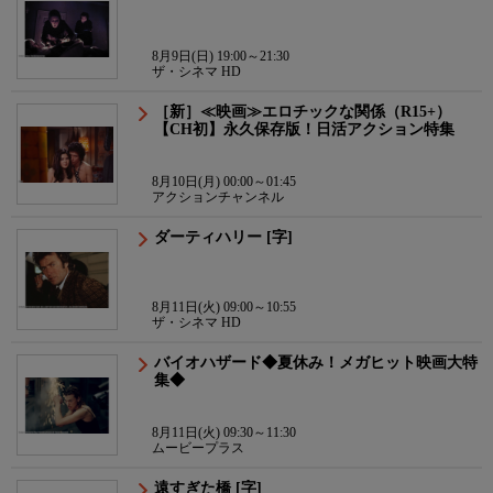
8月9日(日) 19:00～21:30
ザ・シネマ HD
［新］≪映画≫エロチックな関係（R15+）
【CH初】永久保存版！日活アクション特集
8月10日(月) 00:00～01:45
アクションチャンネル
ダーティハリー [字]
8月11日(火) 09:00～10:55
ザ・シネマ HD
バイオハザード◆夏休み！メガヒット映画大特
集◆
8月11日(火) 09:30～11:30
ムービープラス
遠すぎた橋 [字]