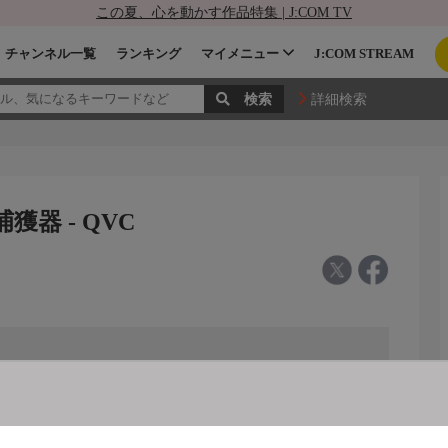
この夏、心を動かす作品特集 | J:COM TV
チャンネル一覧
ランキング
マイメニュー
J:COM STREAM
詳細検索
器 - QVC