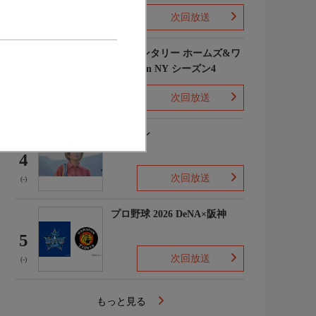
次回放送
(1)
エレメンタリー ホームズ&ワ
トソン in NY シーズン4
3
次回放送
(2)
下山メシ
4
次回放送
(-)
プロ野球 2026 DeNA×阪神
5
次回放送
(-)
もっと見る