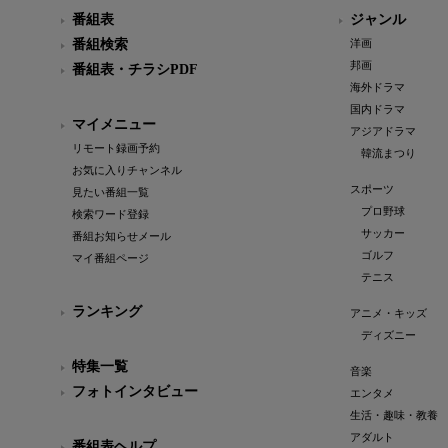
番組表
ジャンル
番組検索
洋画
邦画
番組表・チラシPDF
海外ドラマ
国内ドラマ
マイメニュー
アジアドラマ
リモート録画予約
韓流まつり
お気に入りチャンネル
スポーツ
見たい番組一覧
プロ野球
検索ワード登録
サッカー
番組お知らせメール
ゴルフ
マイ番組ページ
テニス
ランキング
アニメ・キッズ
ディズニー
特集一覧
音楽
フォトインタビュー
エンタメ
生活・趣味・教養
アダルト
番組表ヘルプ