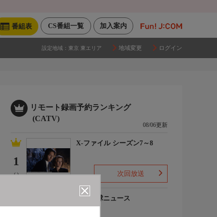
CS番組一覧
加入案内
番組表
地域変更
ログイン
設定地域：
東京 東エリア
リモート録画予約ランキング
(CATV)
08/06更新
X-ファイル シーズン7～8
1
次回放送
(-)
プロ野球ニュース
2