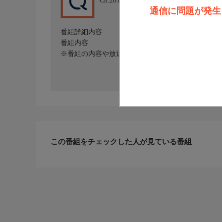
Ch.201
QVC
通信に問題が発生しま
番組詳細内容
番組内容
※番組の内容や放送日時は、変更となる場合がござ
この番組をチェックした人が見ている番組