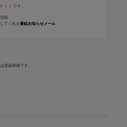
表サイトです。
登録
してくれる
番組お知らせメール
または登録商標です。