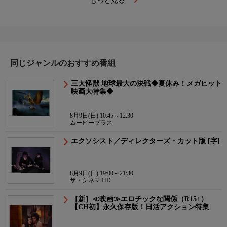
もっと見る
同じジャンルのおすすめ番組
三大怪獣 地球最大の決戦◆夏休み！メガヒット
映画大特集◆
8月9日(日) 10:45～12:30
ムービープラス
エクソシスト／ディレクターズ・カット版 [字]
8月9日(日) 19:00～21:30
ザ・シネマ HD
［新］≪映画≫エロチックな関係（R15+）
【CH初】永久保存版！日活アクション特集