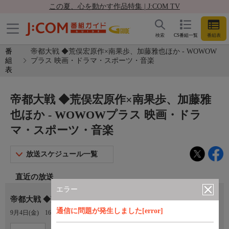
この夏、心を動かす作品特集 | J:COM TV
検索
CS番組一覧
番組表
番
帝都大戦 ◆荒俣宏原作×南果歩、加藤雅也ほか - WOWOW
組
プラス 映画・ドラマ・スポーツ・音楽
表
帝都大戦 ◆荒俣宏原作×南果歩、加藤雅
也ほか - WOWOWプラス 映画・ドラ
マ・スポーツ・音楽
放送スケジュール一覧
直近の放送
エラー
帝都大戦 ◆荒俣宏原作×南果歩、加藤雅也ほか
通信に問題が発生しました[error]
9月4日(金)
16:45〜18:45