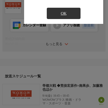
Ch.451
WOWOWプラス 映画・ドラマ・ス
ポーツ・音楽
OK
カレンダー登録
アプリ視聴
放送前
番組詳細内容
もっと見る
番組内容
1989年 日本
監督：ラン・ナイチョイ／一瀬隆重
出演：加藤昌也(加藤雅也)／南果歩／野沢直子／戸恒恵理子
番組詳細
昭和20年、空襲が続く東京。霊的指導者・観阿弥光凰は日本を勝
利に導くため、ある計画を進める。一方、人々の悲しみのエネル
放送スケジュール一覧
ギーによって蘇った謎の魔人・加藤保憲は、東京を守ろうと策謀
帝都大戦 ◆荒俣宏原作×南果歩、加藤雅
をめぐらす観阿弥らの勢力を妨害しだす。加藤の宿敵だった平将
也ほか
門の子孫・辰宮雪子は看護師になったが、加藤のたくらみを打ち
9/4(金)
16:45～18:45
砕こうと彼との対決に臨む。同じころ、観阿弥の側近で霊能力を
WOWOWプラス 映画・ドラ
持つ青年・中村は加藤によって瀕死の重体となる。
マ・スポーツ・音楽