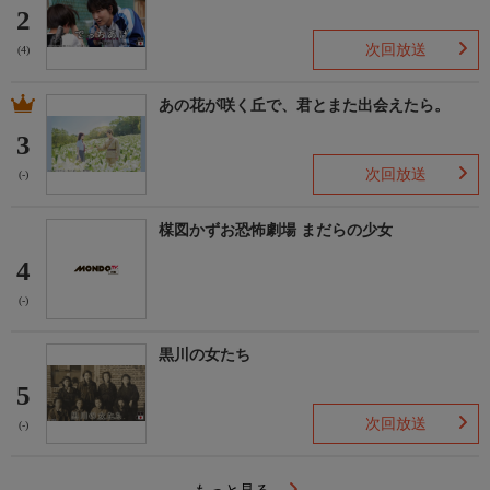
2
次回放送
(4)
あの花が咲く丘で、君とまた出会えたら。
3
次回放送
(-)
楳図かずお恐怖劇場 まだらの少女
4
(-)
黒川の女たち
5
次回放送
(-)