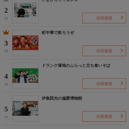
2
次回放送
(-)
町中華で飲ろうぜ
3
次回放送
(7)
ドランク塚地のふらっと立ち食いそば
4
次回放送
(-)
伊集院光の偏愛博物館
5
次回放送
(-)