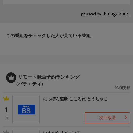
J:magazine!
powered by
この番組をチェックした人が見ている番組
リモート録画予約ランキング
(バラエティ)
08/06更新
にっぽん縦断 こころ旅 とうちゃこ
1
次回放送
(4)
いまからサイエンス