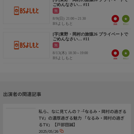
ごめんなさい… #11
https://bsy.co.jp/
無
◆BSよしもとX
@bsyoshimoto
8/9(日)
21:00～21:30
BSよしもと
◆BSよしもとYouTube
https://www.youtube.com/@bsyoshimoto/videos
[字]東野・岡村の旅猿26 プライベートで
ごめんなさい… #11
無
8/13(木)
18:30～19:00
BSよしもと
出演者の関連記事
私ら、なに見てんの？――「なるみ・岡村の過ぎる
TV」の濃厚過ぎる魅力 「なるみ・岡村の過ぎ
るTV」【戸部田誠】
2025/05/26