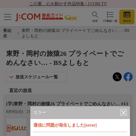
この夏、心を動かす作品特集 | J:COM TV
検索
CS番組一覧
番組表
番組
東野・岡村の旅猿26 プライベートでごめんなさい… - BS
表
よしもと
東野・岡村の旅猿26 プライベートでご
めんなさい… - BSよしもと
放送スケジュール一覧
直近の放送
[字]東野・岡村の旅猿26 プライベートでごめんなさい… #11
8月9日(日)
21:00〜21:30
エラー
Ch.265
通信に問題が発生しました[error]
BSよしもと