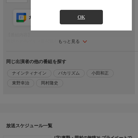
OK
カレンダー登録
アプリ視聴
放送前
【番組内容】
もっと見る
香川の名物グルメ骨付鶏を堪能。
小田和正もライブを行う野外音楽堂テアトロンへ…現れた謎のア
ーティストとは？
同じ出演者の他の番組を探す
▼原付バイクで東野が行きたかった野外音楽堂へ
▼スタッフが仕込んでいたアーティストとは？
ナインティナイン
バカリズム
小田和正
▼東野、不満のわけとは？
▼夕食は香川名物の骨付鶏＆鯛めし
東野幸治
岡村隆史
【出演者】
東野幸治、岡村隆史(ナインティナイン)
ゲスト:バカリズム
【お知らせ】
放送スケジュール一覧
BSよしもとの番組情報はコチラから!
◆BSよしもとWebサイト
[字]東野・岡村の旅猿26 プライベートで