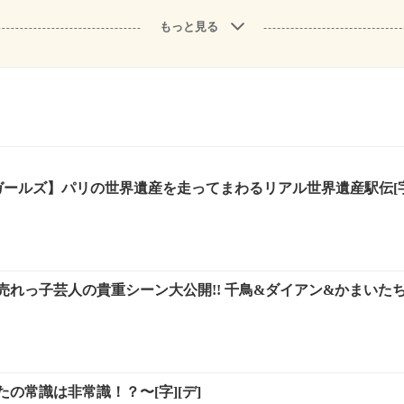
もっと見る
ガールズ】パリの世界遺産を走ってまわるリアル世界遺産駅伝[字
れっ子芸人の貴重シーン大公開!! 千鳥&ダイアン&かまいたち
の常識は非常識！？〜[字][デ]