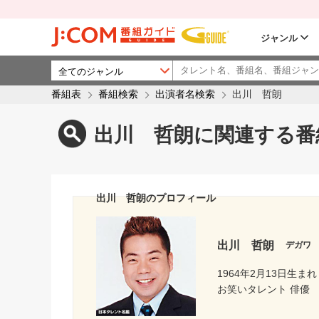
ジャンル
番組表
番組検索
出演者名検索
出川 哲朗
出川 哲朗に関連する番
出川 哲朗のプロフィール
出川 哲朗
デガワ
1964年2月13日生まれ
お笑いタレント 俳優