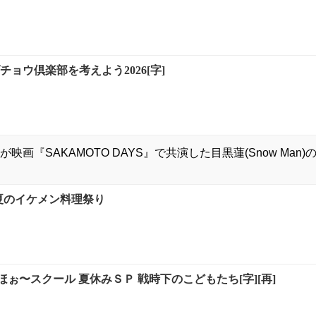
チョウ倶楽部を考えよう2026[字]
が映画『SAKAMOTO DAYS』で共演した目黒蓮(Snow Ma
真夏のイケメン料理祭り
ぉ〜スクール 夏休みＳＰ 戦時下のこどもたち[字][再]