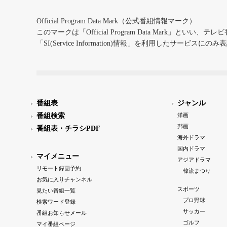
Official Program Data Mark（公式番組情報マーク）
このマークは「Official Program Data Mark」といい
「SI(Service Information)情報」を利用したサービ
番組表
ジャンル
番組検索
洋画
邦画
番組表・チラシPDF
海外ドラマ
国内ドラマ
マイメニュー
アジアドラマ
リモート録画予約
韓流まつり
お気に入りチャンネル
スポーツ
見たい番組一覧
プロ野球
検索ワード登録
サッカー
番組お知らせメール
ゴルフ
マイ番組ページ