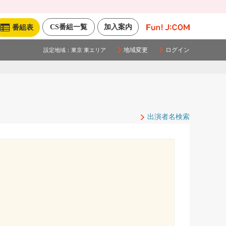
CS番組一覧
加入案内
番組表
地域変更
ログイン
設定地域：
東京 東エリア
出演者名検索