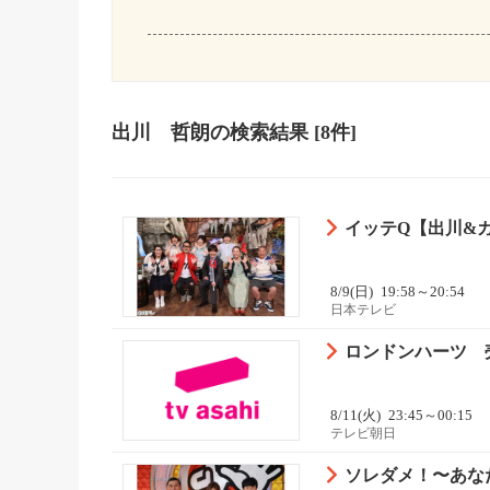
出川 哲朗
の検索結果
[8件]
イッテQ【出川&
8/9(日)
19:58～20:54
日本テレビ
ロンドンハーツ 売
8/11(火)
23:45～00:15
テレビ朝日
ソレダメ！〜あなた