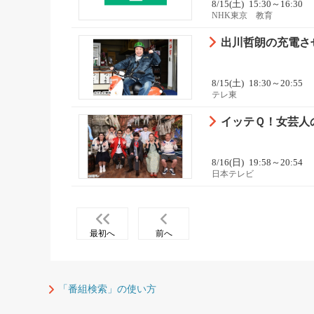
8/15(土)
15:30～16:30
NHK東京 教育
出川哲朗の充電させ
8/15(土)
18:30～20:55
テレ東
イッテＱ！女芸人の
8/16(日)
19:58～20:54
日本テレビ
最初へ
前へ
「番組検索」の使い方