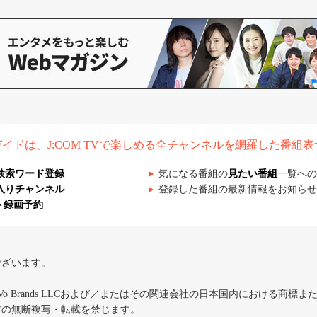
組ガイドは、J:COM TVで楽しめる全チャンネルを網羅した番組
検索ワード登録
気になる番組の
見たい番組
一覧への
入りチャンネル
登録した番組の最新情報をお知らせ
ト録画予約
ございます。
iVo Brands LLCおよび／またはその関連会社の日本国内における商標
材の無断複写・転載を禁じます。