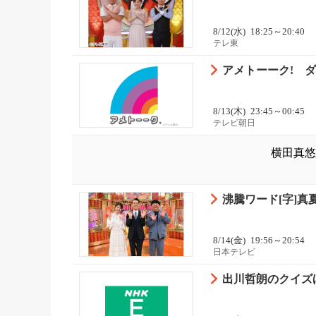
8/12(水)
18:25～20:40
テレ東
アメトーーク! ダ
8/13(木)
23:45～00:45
テレビ朝日
横田真悠
沸騰ワード[字]
8/14(金)
19:56～20:54
日本テレビ
出川哲朗のクイズほ