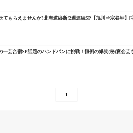
てもらえませんか?北海道縦断!2週連続SP【旭川⇒宗谷岬】[字]
一芸合宿SP話題のハンドパンに挑戦！恒例の爆笑(秘)宴会芸も
1