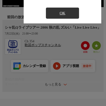
OK
前回の放送
シャ乱Qライブツアー 2006 秋の乱 ズルい「Live Live Live」
7月22日(水)
21:00〜23:00
Ch.354
歌謡ポップスチャンネル
カレンダー登録
アプリ視聴
放送中
番組詳細内容
もっと見る
番組内容
デビュー曲「18ヶ月」から、大ヒット曲の「シングルベッド」、
「ズルい女」を始め、当時の最新曲の「歩いてる」まで熱く、そ
して心を込めて演奏したライブの模様を余すことなく収録。