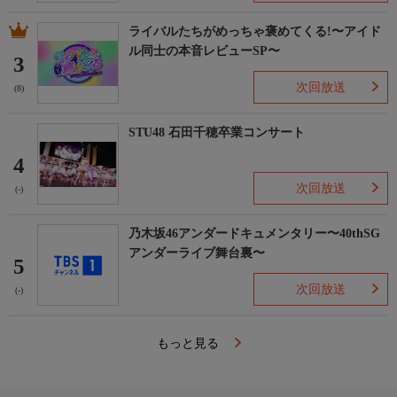
ライバルたちがめっちゃ褒めてくる!〜アイド
ル同士の本音レビューSP〜
3
次回放送
(8)
STU48 石田千穂卒業コンサート
4
次回放送
(-)
乃木坂46アンダードキュメンタリー〜40thSG
アンダーライブ舞台裏〜
5
次回放送
(-)
もっと見る