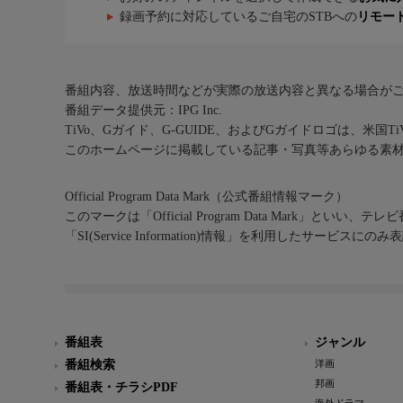
録画予約に対応しているご自宅のSTBへの
リモー
番組内容、放送時間などが実際の放送内容と異なる場合が
番組データ提供元：IPG Inc.
TiVo、Gガイド、G-GUIDE、およびGガイドロゴは、米国T
このホームページに掲載している記事・写真等あらゆる素
Official Program Data Mark（公式番組情報マーク）
このマークは「Official Program Data Mark」といい
「SI(Service Information)情報」を利用したサービ
番組表
ジャンル
番組検索
洋画
邦画
番組表・チラシPDF