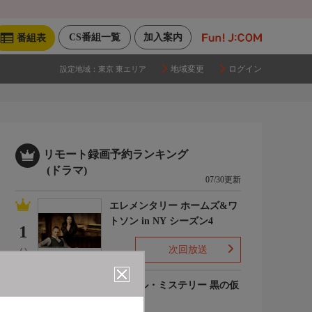
CS番組一覧
加入案内
番組表
地域変更
ログイン
設定地域：
東京 東エリア
リモート録画予約ランキング
(ドラマ)
07/30更新
エレメンタリー ホームズ&ワ
トソン in NY シーズン4
1
次回放送
(-)
ルーヴル・ミステリー 黒の仮
面
2