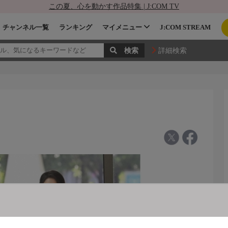
この夏、心を動かす作品特集 | J:COM TV
チャンネル一覧
ランキング
マイメニュー
J:COM STREAM
詳細検索