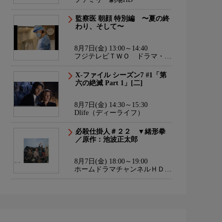
監察医 朝顔 特別編 〜夏の終
わり、そして〜
8月7日(金) 13:00～14:40
フジテレビＴＷＯ ドラマ・ア
ニメ
X-ファイル シーズン7 #1「第
六の絶滅 Part 1」[二]
8月7日(金) 14:30～15:30
Dlife（ディーライフ）
必殺仕掛人＃２２ ▼緒形拳
／原作：池波正太郎
8月7日(金) 18:00～19:00
ホームドラマチャンネルＨＤ
韓流・時代劇・国内ドラマ