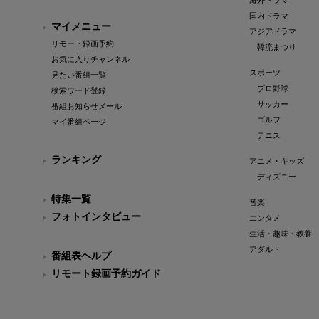
海外ドラマ
国内ドラマ
マイメニュー
アジアドラマ
リモート録画予約
韓流まつり
お気に入りチャンネル
スポーツ
見たい番組一覧
プロ野球
検索ワード登録
サッカー
番組お知らせメール
ゴルフ
マイ番組ページ
テニス
ランキング
アニメ・キッズ
ディズニー
特集一覧
音楽
フォトインタビュー
エンタメ
生活・趣味・教養
アダルト
番組表ヘルプ
リモート録画予約ガイド