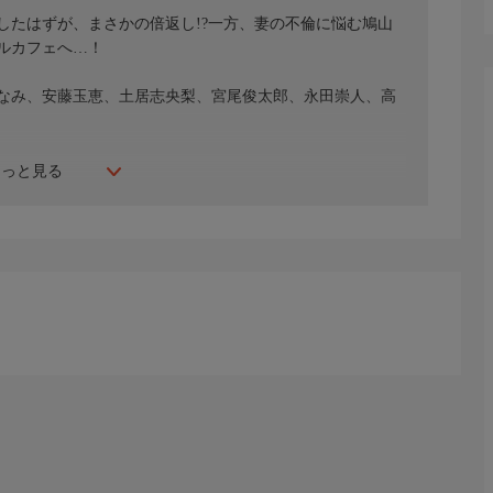
したはずが、まさかの倍返し!?一方、妻の不倫に悩む鳩山
ルカフェへ…！
なみ、安藤玉恵、土居志央梨、宮尾俊太郎、永田崇人、高
もっと見る