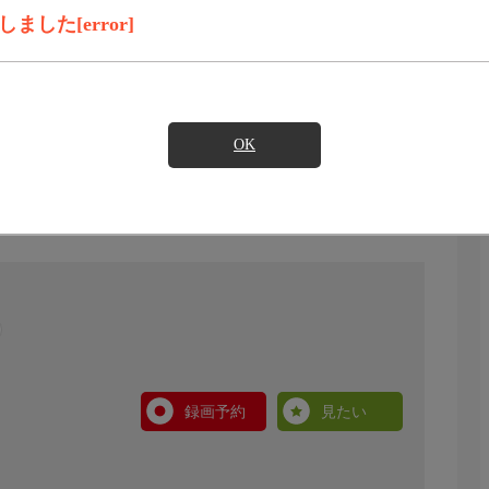
した[error]
OK
録画予約
見たい