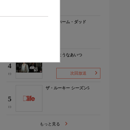
(-)
アットホーム・ダッド
3
(-)
悪魔のようなあいつ
4
次回放送
(-)
ザ・ルーキー シーズン5
5
(-)
もっと見る