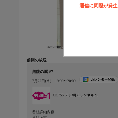
通信に問題が発生しま
前回の放送
無能の鷹 #7
カレンダー登録
7月22日(水)
19:00〜20:00
Ch.755
テレ朝チャンネル１
番組詳細内容
番組内容