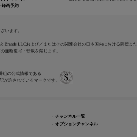
ト録画予約
ございます。
iVo Brands LLCおよび／またはその関連会社の日本国内における商標
材の無断複写・転載を禁じます。
、テレビ番組の公式情報である
スにのみ表記が許されているマークです。
チャンネル一覧
オプションチャンネル