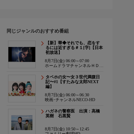
同じジャンルのおすすめ番組
【新】華◆それでも、恋をす
るには近すぎる＃１[字]【日本
初放送】
8月7日(金) 06:00～07:00
ホームドラマチャンネルＨＤ
韓流・時代劇・国内ドラマ
タベホの女〜女３世代満腹日
記〜#1【すたみな太郎NEXT
編】
8月7日(金) 06:00～06:30
映画･チャンネルNECO-HD
ハガネの警察医 出演：高橋
英樹 石黒賢
8月7日(金) 10:50～12:45
ファミリー劇場HD