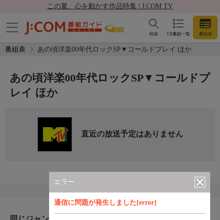
この夏、心を動かす作品特集 | J:COM TV
検索
CS番組一覧
番組表
番組表
あの頃洋楽00年代ロックSP▼コールドプレイ ほか
あの頃洋楽00年代ロックSP▼コールドプ
レイ ほか
直近の放送予定はありません
エラー
通信に問題が発生しました[error]
同じジャンルのおすすめ番組