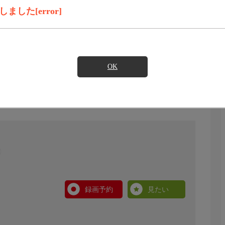
した[error]
OK
録画予約
見たい