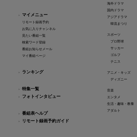
海外ドラマ
国内ドラマ
マイメニュー
アジアドラマ
リモート録画予約
韓流まつり
お気に入りチャンネル
スポーツ
見たい番組一覧
プロ野球
検索ワード登録
サッカー
番組お知らせメール
ゴルフ
マイ番組ページ
テニス
ランキング
アニメ・キッズ
ディズニー
特集一覧
音楽
フォトインタビュー
エンタメ
生活・趣味・教養
アダルト
番組表ヘルプ
リモート録画予約ガイド