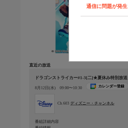
通信に問題が発生しま
直近の放送
ドラゴンストライカー#1-3[二]★夏休み特別放送
カレンダー登録
8月12日(水)
09:00〜10:30
Ch.603
ディズニー・チャンネル
番組詳細内容
番組情報