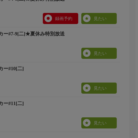
録画予約
見たい
ー#7-9[二]★夏休み特別放送
見たい
#10[二]
見たい
#11[二]
見たい