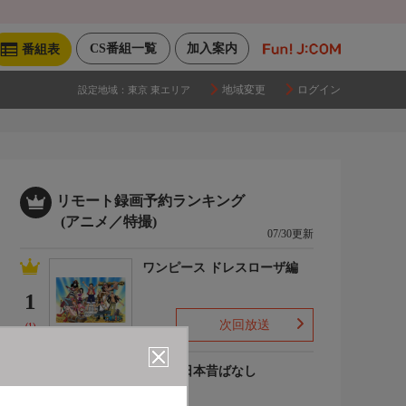
CS番組一覧
加入案内
番組表
地域変更
ログイン
設定地域：
東京 東エリア
リモート録画予約ランキング
(アニメ／特撮)
07/30更新
ワンピース ドレスローザ編
1
次回放送
(1)
まんが日本昔ばなし
2