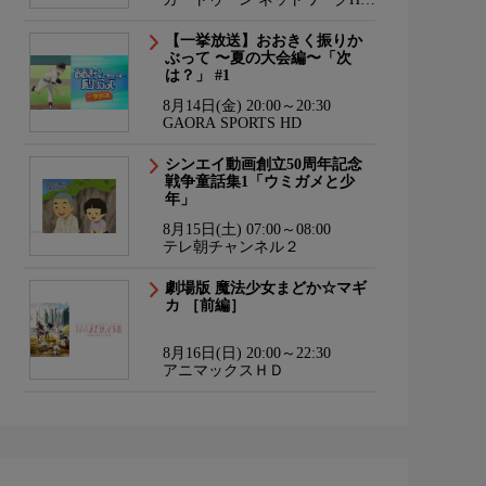
海外アニメ国内アニメ
【一挙放送】おおきく振りか
ぶって 〜夏の大会編〜「次
は？」 #1
8月14日(金) 20:00～20:30
GAORA SPORTS HD
シンエイ動画創立50周年記念
戦争童話集1「ウミガメと少
年」
8月15日(土) 07:00～08:00
テレ朝チャンネル２
劇場版 魔法少女まどか☆マギ
カ ［前編］
8月16日(日) 20:00～22:30
アニマックスＨＤ