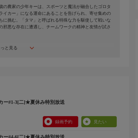
2歳の農家の少年キーは、スポーツと魔法が融合したゴロタ
ライカー」になる運命にあることを告げられ、寄せ集めの
ちに挑む。「タマ」と呼ばれる特殊な力を駆使して戦いな
の邪悪な存在に遭遇し、チームワークの精神と友情が試さ
もっと見る
ー#1-3[二]★夏休み特別放送
録画予約
見たい
ー#4-6[二]★夏休み特別放送