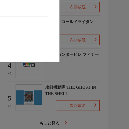
次回放送
(2)
黄金戦士ゴールドライタン
3
次回放送
(-)
のだめカンタービレ フィナー
レ
4
(-)
攻殻機動隊 THE GHOST IN
THE SHELL
5
次回放送
(-)
もっと見る