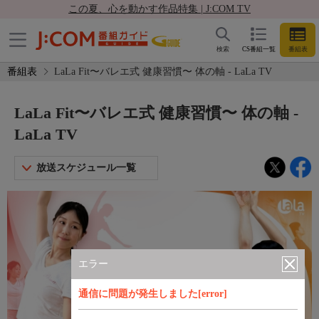
この夏、心を動かす作品特集 | J:COM TV
検索
CS番組一覧
番組表
番組表
LaLa Fit〜バレエ式 健康習慣〜 体の軸 - LaLa TV
LaLa Fit〜バレエ式 健康習慣〜 体の軸 -
LaLa TV
放送スケジュール一覧
エラー
通信に問題が発生しました[error]