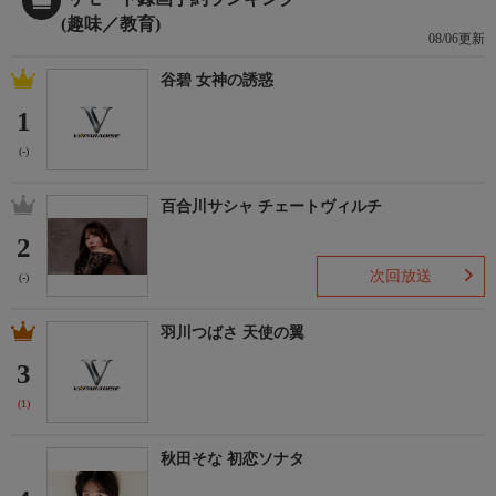
(趣味／教育)
08/06更新
谷碧 女神の誘惑
1
(-)
百合川サシャ チェートヴィルチ
2
次回放送
(-)
羽川つばさ 天使の翼
3
(1)
秋田そな 初恋ソナタ