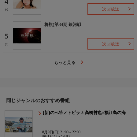
4
次回放送
(-)
将棋)第34期 銀河戦
5
次回放送
(6)
もっと見る
同じジャンルのおすすめ番組
[新]のべ竿ノトビラ 5 高橋哲也×福江島の海
8月9日(日) 21:00～22:00
釣りビジョンHD