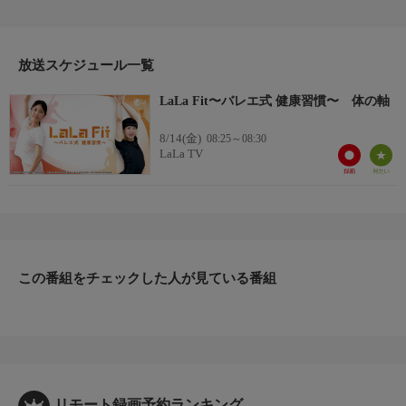
がら、スクワット＋バンザイで姿勢を支える筋肉を目覚めさせま
す。最後は椅子を使って全身を気持ちよく伸ばして仕上げ！終わ
ったあと、目線の高さと立ちやすさをチェックしてみて！猫背や
反り腰が気になる人にもおすすめ。背骨の間が広がるイメージ
放送スケジュール一覧
で、呼吸を止めずに動きましょう！
LaLa Fit〜バレエ式 健康習慣〜 体の軸
出演者
SAKI
8/14(金)
08:25～08:30
LaLa TV
この番組をチェックした人が見ている番組
リモート録画予約ランキング