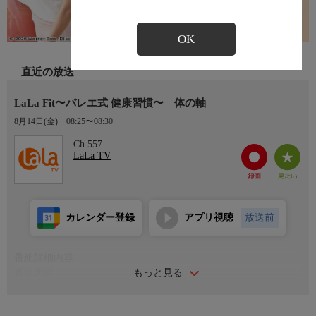
OK
直近の放送
LaLa Fit〜バレエ式 健康習慣〜 体の軸
8月14日(金)
08:25〜08:30
Ch.557
LaLa TV
カレンダー登録
アプリ視聴
放送前
番組詳細内容
もっと見る
番組内容
写真を見て「姿勢悪いかも…」と思ったら！背骨を“引き伸ば
す”感覚を取り戻す5分。太もも前やふくらはぎ、体側を伸ばしな