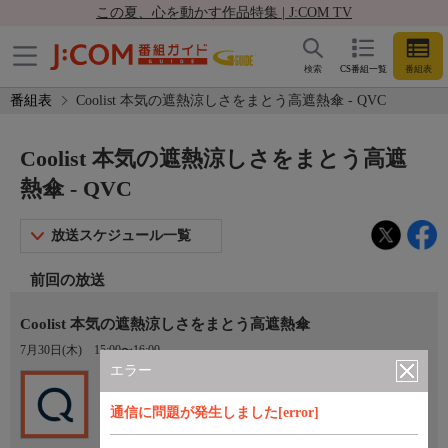
この夏、心を動かす作品特集 | J:COM TV
検索
CS番組一覧
番組表
番組表
Coolist 本気の遮熱涼しさをまとう高遮熱傘 - QVC
Coolist 本気の遮熱涼しさをまとう高遮
熱傘 - QVC
放送スケジュール一覧
前回の放送
Coolist 本気の遮熱涼しさをまとう高遮熱傘
7月30日(木)
15:00〜16:00
エラー
Ch.201
QVC
通信に問題が発生しました[error]