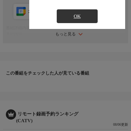
カレンダー登録
アプリ視聴
放送中
OK
番組詳細内容
もっと見る
番組内容
※番組の内容や放送日時は、変更となる場合がございます。
この番組をチェックした人が見ている番組
リモート録画予約ランキング
(CATV)
08/06更新