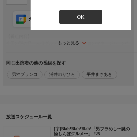
OK
カレンダー登録
アプリ視聴
放送前
【番組内容】
もっと見る
今回の謎の怪しんぼグルメは、男性ブランコのマネージャーのた
めのねぎらい飯「ベシュバルマク」!
マネージャーに見守られながらカザフスタンの国民的料理の調理
同じ出演者の他の番組を探す
に挑戦!
しかし、調理中にくりだされるギャグの数々にマネージャーが苦
男性ブランコ
浦井のりひろ
平井まさあき
笑い!?
さらにマネージャーから語られるエピソードでは、男性ブランコ
の男らしい一面も!?
【出演者】
浦井のりひろ/平井まさあき(男性ブランコ)
放送スケジュール一覧
【お知らせ】
[字]Blah!Blah!Blah!「男ブラめし〜謎の
BSよしもとの番組情報はコチラから!
怪しんぼグルメ〜」 #25