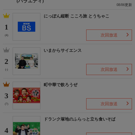
(バラエティ)
08/06更新
にっぽん縦断 こころ旅 とうちゃこ
1
次回放送
(4)
いまからサイエンス
2
次回放送
(-)
町中華で飲ろうぜ
3
次回放送
(7)
ドランク塚地のふらっと立ち食いそば
4