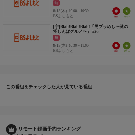
◆BSよしもとWebサイト
無
https://bsy.co.jp/
8/13(木)
10:00～10:30
◆BSよしもとX(旧Twitter)
BSよしもと
@bsyoshimoto
[字]Blah!Blah!Blah!「男ブラめし〜謎の
◆BSよしもとYouTube
怪しんぼグルメ〜」 #26
https://www.youtube.com/@bsyoshimoto/videos
無
8/13(木)
10:30～11:00
BSよしもと
この番組をチェックした人が見ている番組
リモート録画予約ランキング