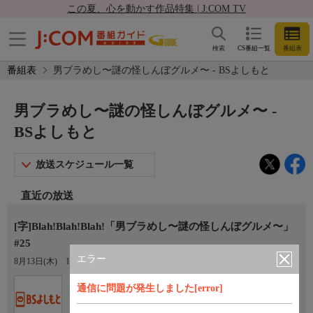
この夏、心を動かす作品特集 | J:COM TV
検索
CS番組一覧
番組表
番組表
男ブラめし〜謎の怪しんぼグルメ〜 - BSよしもと
男ブラめし〜謎の怪しんぼグルメ〜 -
BSよしもと
放送スケジュール一覧
直近の放送
[字]Blah!Blah!Blah!「男ブラめし〜謎の怪しんぼグルメ〜」
#25
エラー
8月13日(木)
10:00〜10:30
Ch.265
通信に問題が発生しました[error]
BSよしもと