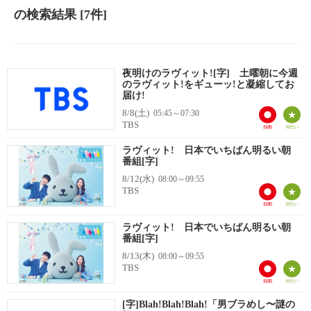
の検索結果
[7件]
夜明けのラヴィット![字] 土曜朝に今週
のラヴィット!をギューッ!と凝縮してお
届け!
8/8(土)
05:45～07:30
TBS
ラヴィット! 日本でいちばん明るい朝
番組[字]
8/12(水)
08:00～09:55
TBS
ラヴィット! 日本でいちばん明るい朝
番組[字]
8/13(木)
08:00～09:55
TBS
[字]Blah!Blah!Blah!「男ブラめし〜謎の