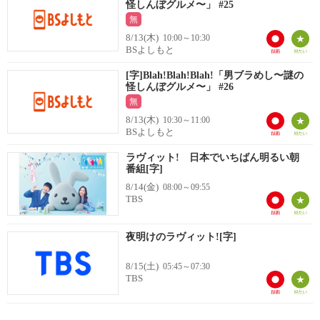
怪しんぼグルメ〜」 #25
無
8/13(木)
10:00～10:30
BSよしもと
[字]Blah!Blah!Blah!「男ブラめし〜謎の
怪しんぼグルメ〜」 #26
無
8/13(木)
10:30～11:00
BSよしもと
ラヴィット! 日本でいちばん明るい朝
番組[字]
8/14(金)
08:00～09:55
TBS
夜明けのラヴィット![字]
8/15(土)
05:45～07:30
TBS